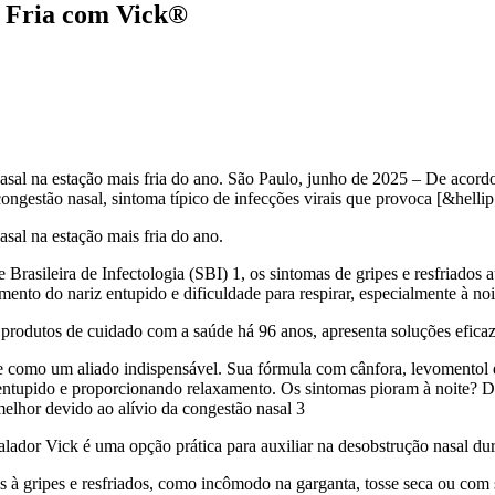
o Fria com Vick®
nasal na estação mais fria do ano. São Paulo, junho de 2025 – De acord
ngestão nasal, sintoma típico de infecções virais que provoca [&hellip
asal na estação mais fria do ano.
asileira de Infectologia (SBI) 1, os sintomas de gripes e resfriados 
ento do nariz entupido e dificuldade para respirar, especialmente à noi
rodutos de cuidado com a saúde há 96 anos, apresenta soluções eficaze
e como um aliado indispensável. Sua fórmula com cânfora, levomentol e
iz entupido e proporcionando relaxamento. Os sintomas pioram à noite? 
lhor devido ao alívio da congestão nasal 3
ador Vick é uma opção prática para auxiliar na desobstrução nasal dura
 à gripes e resfriados, como incômodo na garganta, tosse seca ou com 