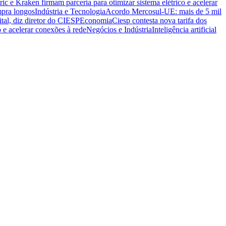
ric e Kraken firmam parceria para otimizar sistema elétrico e acelerar
mpra longos
Indústria e Tecnologia
Acordo Mercosul-UE: mais de 5 mil
ital, diz diretor do CIESP
Economia
Ciesp contesta nova tarifa dos
o e acelerar conexões à rede
Negócios e Indústria
Inteligência artificial