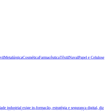
vil
Metalúrgica
Cosmética
Farmacêutica
Têxtil
Naval
Papel e Celulose
ade industrial exige in-formação, estratégia e segurança digital, diz