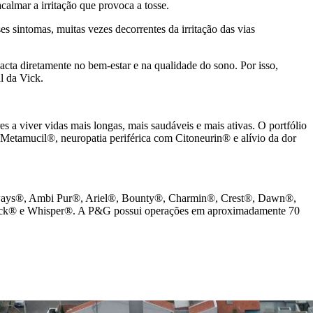
almar a irritação que provoca a tosse.
s sintomas, muitas vezes decorrentes da irritação das vias
acta diretamente no bem-estar e na qualidade do sono. Por isso,
l da Vick.
a viver vidas mais longas, mais saudáveis e mais ativas. O portfólio
etamucil®, neuropatia periférica com Citoneurin® e alívio da dor
 Always®, Ambi Pur®, Ariel®, Bounty®, Charmin®, Crest®, Dawn®,
ick® e Whisper®. A P&G possui operações em aproximadamente 70