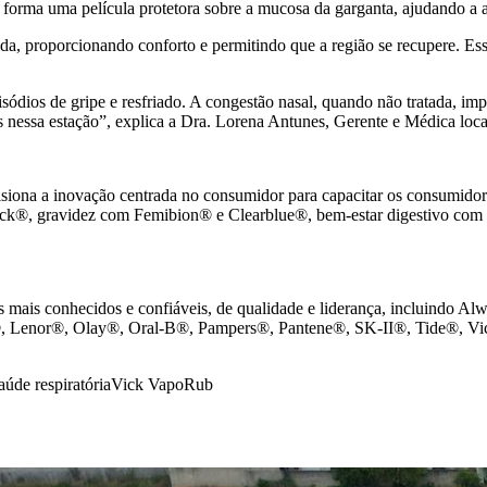
forma uma película protetora sobre a mucosa da garganta, ajudando a ac
a, proporcionando conforto e permitindo que a região se recupere. Esse
sódios de gripe e resfriado. A congestão nasal, quando não tratada, imp
nessa estação”, explica a Dra. Lorena Antunes, Gerente e Médica loca
na a inovação centrada no consumidor para capacitar os consumidores 
ick®, gravidez com Femibion® e Clearblue®, bem-estar digestivo com M
mais conhecidos e confiáveis, de qualidade e liderança, incluindo
®, Lenor®, Olay®, Oral-B®, Pampers®, Pantene®, SK-II®, Tide®, V
aúde respiratória
Vick VapoRub