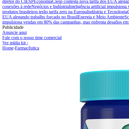
diretor do CIESP
Economia
Ciesp contesta nova tarifa dos EUA alegan
conexões à rede
Negócios e Indústria
Inteligência artificial impulsio
produtos brasileiros terão tarifa zero na Europa
Indústria e Tecnologia
EUA alegando trabalho forçado no Brasil
Energia e Meio Ambiente
Sc
impulsiona vendas em 80% das campanhas, mas enfrenta desafios em 
Publicidade
Anuncie aqui
Fale com o nosso time comercial
Ver mídia kit ›
Home
›
Farmacêutica