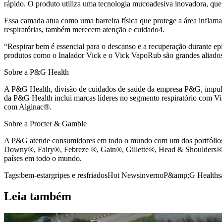
rápido. O produto utiliza uma tecnologia mucoadesiva inovadora, que 
Essa camada atua como uma barreira física que protege a área inflamad
respiratórias, também merecem atenção e cuidado4.
“Respirar bem é essencial para o descanso e a recuperação durante epi
produtos como o Inalador Vick e o Vick VapoRub são grandes aliados 
Sobre a P&G Health
A P&G Health, divisão de cuidados de saúde da empresa P&G, impulsio
da P&G Health inclui marcas líderes no segmento respiratório com V
com Alginac®.
Sobre a Procter & Gamble
A P&G atende consumidores em todo o mundo com um dos portfólios 
Downy®, Fairy®, Febreze ®, Gain®, Gillette®, Head & Shoulders
países em todo o mundo.
Tags:
bem-estar
gripes e resfriados
Hot News
inverno
P&amp;G Health
s
Leia também