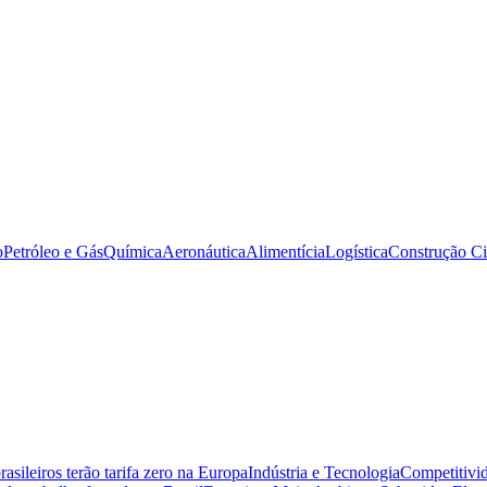
o
Petróleo e Gás
Química
Aeronáutica
Alimentícia
Logística
Construção Ci
sileiros terão tarifa zero na Europa
Indústria e Tecnologia
Competitivid