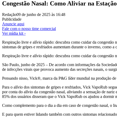
Congestão Nasal: Como Aliviar na Estaçã
Redação
09 de junho de 2025 às 16:48
Publicidade
Anuncie aqui
Fale com o nosso time comercial
Ver mídia kit ›
Respiração livre e alívio rápido: descubra como cuidar da congestão 
sintomas de gripes e resfriados aumentam durante o inverno, como a co
Respiração livre e alívio rápido: descubra como cuidar da congestão n
São Paulo, junho de 2025 – De acordo com informações da Sociedade Br
de infecções virais que provoca aumento das secreções nasais, o surgim
Pensando nisso, Vick®, marca da P&G líder mundial na produção de p
Para o alívio dos sintomas de gripes e resfriados, Vick VapoRub segu
por conta do alívio da congestão nasal, aliviando a sensação de nar
85% dos usuários disseram que o Vick VapoRub os ajudou a dormir me
Como complemento para o dia a dia em caso de congestão nasal, o Inal
E para quem estiver lidando também com outros sintomas relacionados