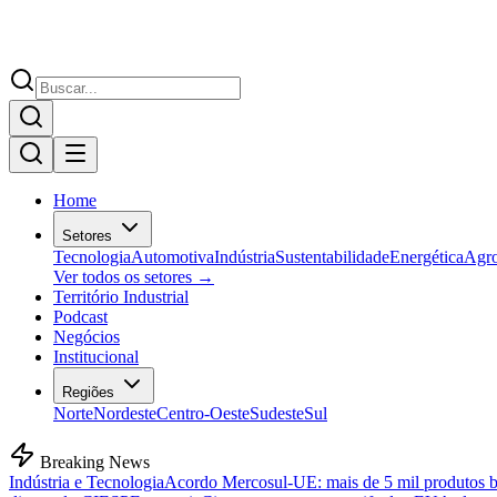
Home
Setores
Tecnologia
Automotiva
Indústria
Sustentabilidade
Energética
Agr
Ver todos os setores →
Território Industrial
Podcast
Negócios
Institucional
Regiões
Norte
Nordeste
Centro-Oeste
Sudeste
Sul
Breaking News
Indústria e Tecnologia
Acordo Mercosul-UE: mais de 5 mil produtos bra