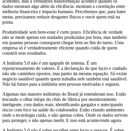
acidentes, mas a verdadeira transformação acontece quando os
dados mostram algo além da eficiência: mostram a correlação entre
melhoria financeira e impacto humano. Percebemos que, para bater
metas, precisamos reduzir desgastes físicos e ouvir quem está na
ponta.
Produtividade sem bem-estar é curto prazo. Eficiência de verdade
não se mede apenas em unidades produzidas por hora, mas também
em quantas pessoas conseguem chegar bem ao fim do turno. Uma
empresa só é verdadeiramente eficiente quando cuida de quem
constrói seus resultados.
A Indústria 5.0 não é um upgrade de sistema. É um
reposicionamento de valores. É a declaração de que lucro e cuidado
não são caminhos opostos, mas partes da mesma equação. Só existe
negócio saudável quando quem trabalha nele também está saudável.
Não há futuro para a indústria sem pessoas motivadas e seguras.
Algumas das maiores indústrias do Brasil já entenderam isso. Estão
trocando o olhar míope do chão de fábrica por monitoramento
inteligente, com dados reais, identificando gargalos e antecipando
riscos com foco na saúde do colaborador. Estão criando ambientes
onde a tecnologia cuida, e não apenas cobra. Onde os dados servem
para proteger, e não apenas medir. E isso está acontecendo agora.
A Indústria 5.0 não é sobre escolher entre lucro e pessoas. É sobre