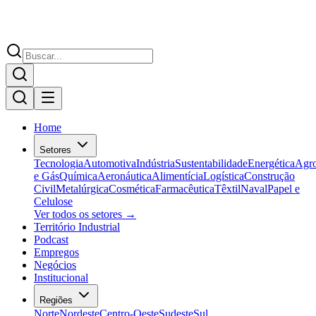
Home
Setores
Tecnologia
Automotiva
Indústria
Sustentabilidade
Energética
Agr
e Gás
Química
Aeronáutica
Alimentícia
Logística
Construção
Civil
Metalúrgica
Cosmética
Farmacêutica
Têxtil
Naval
Papel e
Celulose
Ver todos os setores →
Território Industrial
Podcast
Empregos
Negócios
Institucional
Regiões
Norte
Nordeste
Centro-Oeste
Sudeste
Sul