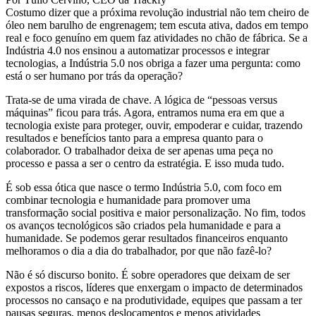
Costumo dizer que a próxima revolução industrial não tem cheiro de
óleo nem barulho de engrenagem; tem escuta ativa, dados em tempo
real e foco genuíno em quem faz atividades no chão de fábrica. Se a
Indústria 4.0 nos ensinou a automatizar processos e integrar
tecnologias, a Indústria 5.0 nos obriga a fazer uma pergunta: como
está o ser humano por trás da operação?
Trata-se de uma virada de chave. A lógica de “pessoas versus
máquinas” ficou para trás. Agora, entramos numa era em que a
tecnologia existe para proteger, ouvir, empoderar e cuidar, trazendo
resultados e benefícios tanto para a empresa quanto para o
colaborador. O trabalhador deixa de ser apenas uma peça no
processo e passa a ser o centro da estratégia. E isso muda tudo.
É sob essa ótica que nasce o termo Indústria 5.0, com foco em
combinar tecnologia e humanidade para promover uma
transformação social positiva e maior personalização. No fim, todos
os avanços tecnológicos são criados pela humanidade e para a
humanidade. Se podemos gerar resultados financeiros enquanto
melhoramos o dia a dia do trabalhador, por que não fazê-lo?
Não é só discurso bonito. É sobre operadores que deixam de ser
expostos a riscos, líderes que enxergam o impacto de determinados
processos no cansaço e na produtividade, equipes que passam a ter
pausas seguras, menos deslocamentos e menos atividades