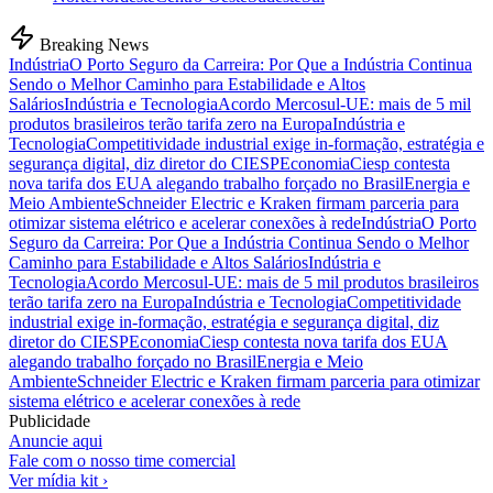
Breaking News
Indústria
O Porto Seguro da Carreira: Por Que a Indústria Continua
Sendo o Melhor Caminho para Estabilidade e Altos
Salários
Indústria e Tecnologia
Acordo Mercosul-UE: mais de 5 mil
produtos brasileiros terão tarifa zero na Europa
Indústria e
Tecnologia
Competitividade industrial exige in-formação, estratégia e
segurança digital, diz diretor do CIESP
Economia
Ciesp contesta
nova tarifa dos EUA alegando trabalho forçado no Brasil
Energia e
Meio Ambiente
Schneider Electric e Kraken firmam parceria para
otimizar sistema elétrico e acelerar conexões à rede
Indústria
O Porto
Seguro da Carreira: Por Que a Indústria Continua Sendo o Melhor
Caminho para Estabilidade e Altos Salários
Indústria e
Tecnologia
Acordo Mercosul-UE: mais de 5 mil produtos brasileiros
terão tarifa zero na Europa
Indústria e Tecnologia
Competitividade
industrial exige in-formação, estratégia e segurança digital, diz
diretor do CIESP
Economia
Ciesp contesta nova tarifa dos EUA
alegando trabalho forçado no Brasil
Energia e Meio
Ambiente
Schneider Electric e Kraken firmam parceria para otimizar
sistema elétrico e acelerar conexões à rede
Publicidade
Anuncie aqui
Fale com o nosso time comercial
Ver mídia kit ›