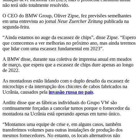
não terá sido totalmente resolvido.
O CEO do BMW Group, Oliver Zipse, fez previsões semelhantes
em uma entrevista ao jornal
Neue Zuercher Zeitung
publicada na
segunda-feira.
“Ainda estamos no auge da escassez de chips”, disse Zipse. “Espero
que comecemos a ver melhorias no próximo ano, mas ainda teremos
que lidar com uma escassez fundamental em 2023”.
A BMW disse, durante sua coletiva de imprensa anual em meados
de março, que espera que a escassez de chips dure apenas ao longo
de 2022.
As montadoras estão lidando com o duplo desafio da escassez de
microchips e da interrupção dos chicotes de cabos fabricados na
Ucrânia, causados ​​pela
invasão russa no país
.
Antlitz disse que as fábricas individuais do Grupo VW são
continuamente forçadas a cancelar turnos porque o fornecedor da
montadora na Ucrânia está operando apenas em turno único.
“Montamos uma equipe de crise e, em alguns casos, também
transferimos volumes para outras instalações de produção dos
mesmos fornecedores. No entanto, os locais alternativos não