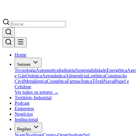
Home
Setores
Tecnologia
Automotiva
Indústria
Sustentabilidade
Energética
Agr
e Gás
Química
Aeronáutica
Alimentícia
Logística
Construção
Civil
Metalúrgica
Cosmética
Farmacêutica
Têxtil
Naval
Papel e
Celulose
Ver todos os setores →
Território Industrial
Podcast
Empregos
Negócios
Institucional
Regiões
Norte
Nordeste
Centro-Oeste
Sudeste
Sul