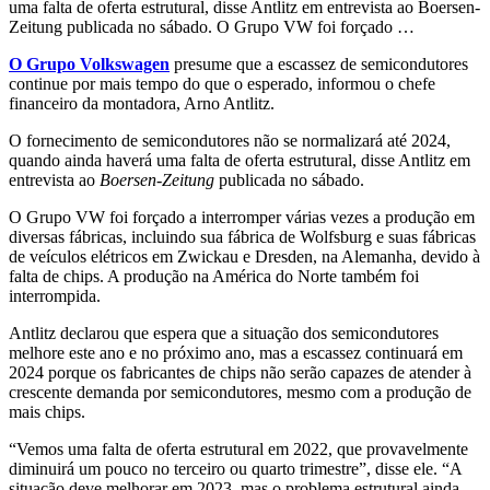
uma falta de oferta estrutural, disse Antlitz em entrevista ao Boersen-
Zeitung publicada no sábado. O Grupo VW foi forçado …
O Grupo Volkswagen
presume que a escassez de semicondutores
continue por mais tempo do que o esperado, informou o chefe
financeiro da montadora, Arno Antlitz.
O fornecimento de semicondutores não se normalizará até 2024,
quando ainda haverá uma falta de oferta estrutural, disse Antlitz em
entrevista ao
Boersen-Zeitung
publicada no sábado.
O Grupo VW foi forçado a interromper várias vezes a produção em
diversas fábricas, incluindo sua fábrica de Wolfsburg e suas fábricas
de veículos elétricos em Zwickau e Dresden, na Alemanha, devido à
falta de chips. A produção na América do Norte também foi
interrompida.
Antlitz declarou que espera que a situação dos semicondutores
melhore este ano e no próximo ano, mas a escassez continuará em
2024 porque os fabricantes de chips não serão capazes de atender à
crescente demanda por semicondutores, mesmo com a produção de
mais chips.
“Vemos uma falta de oferta estrutural em 2022, que provavelmente
diminuirá um pouco no terceiro ou quarto trimestre”, disse ele. “A
situação deve melhorar em 2023, mas o problema estrutural ainda