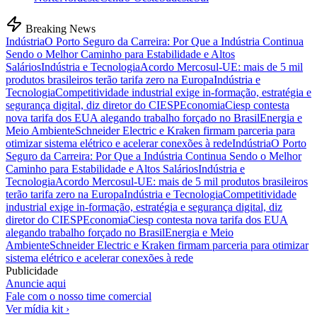
Breaking News
Indústria
O Porto Seguro da Carreira: Por Que a Indústria Continua
Sendo o Melhor Caminho para Estabilidade e Altos
Salários
Indústria e Tecnologia
Acordo Mercosul-UE: mais de 5 mil
produtos brasileiros terão tarifa zero na Europa
Indústria e
Tecnologia
Competitividade industrial exige in-formação, estratégia e
segurança digital, diz diretor do CIESP
Economia
Ciesp contesta
nova tarifa dos EUA alegando trabalho forçado no Brasil
Energia e
Meio Ambiente
Schneider Electric e Kraken firmam parceria para
otimizar sistema elétrico e acelerar conexões à rede
Indústria
O Porto
Seguro da Carreira: Por Que a Indústria Continua Sendo o Melhor
Caminho para Estabilidade e Altos Salários
Indústria e
Tecnologia
Acordo Mercosul-UE: mais de 5 mil produtos brasileiros
terão tarifa zero na Europa
Indústria e Tecnologia
Competitividade
industrial exige in-formação, estratégia e segurança digital, diz
diretor do CIESP
Economia
Ciesp contesta nova tarifa dos EUA
alegando trabalho forçado no Brasil
Energia e Meio
Ambiente
Schneider Electric e Kraken firmam parceria para otimizar
sistema elétrico e acelerar conexões à rede
Publicidade
Anuncie aqui
Fale com o nosso time comercial
Ver mídia kit ›