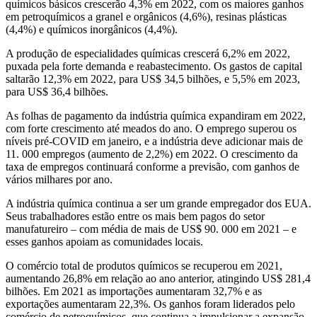
químicos básicos crescerão 4,3% em 2022, com os maiores ganhos
em petroquímicos a granel e orgânicos (4,6%), resinas plásticas
(4,4%) e químicos inorgânicos (4,4%).
A produção de especialidades químicas crescerá 6,2% em 2022,
puxada pela forte demanda e reabastecimento. Os gastos de capital
saltarão 12,3% em 2022, para US$ 34,5 bilhões, e 5,5% em 2023,
para US$ 36,4 bilhões.
As folhas de pagamento da indústria química expandiram em 2022,
com forte crescimento até meados do ano. O emprego superou os
níveis pré-COVID em janeiro, e a indústria deve adicionar mais de
11. 000 empregos (aumento de 2,2%) em 2022. O crescimento da
taxa de empregos continuará conforme a previsão, com ganhos de
vários milhares por ano.
A indústria química continua a ser um grande empregador dos EUA.
Seus trabalhadores estão entre os mais bem pagos do setor
manufatureiro – com média de mais de US$ 90. 000 em 2021 – e
esses ganhos apoiam as comunidades locais.
O comércio total de produtos químicos se recuperou em 2021,
aumentando 26,8% em relação ao ano anterior, atingindo US$ 281,4
bilhões. Em 2021 as importações aumentaram 32,7% e as
exportações aumentaram 22,3%. Os ganhos foram liderados pelo
comércio de petroquímicos, que continua a impulsionar a expansão