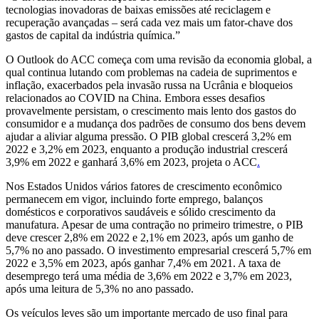
tecnologias inovadoras de baixas emissões até reciclagem e
recuperação avançadas – será cada vez mais um fator-chave dos
gastos de capital da indústria química.”
O Outlook do ACC começa com uma revisão da economia global, a
qual continua lutando com problemas na cadeia de suprimentos e
inflação, exacerbados pela invasão russa na Ucrânia e bloqueios
relacionados ao COVID na China. Embora esses desafios
provavelmente persistam, o crescimento mais lento dos gastos do
consumidor e a mudança dos padrões de consumo dos bens devem
ajudar a aliviar alguma pressão. O PIB global crescerá 3,2% em
2022 e 3,2% em 2023, enquanto a produção industrial crescerá
3,9% em 2022 e ganhará 3,6% em 2023, projeta o ACC
.
Nos Estados Unidos vários fatores de crescimento econômico
permanecem em vigor, incluindo forte emprego, balanços
domésticos e corporativos saudáveis ​​e sólido crescimento da
manufatura. Apesar de uma contração no primeiro trimestre, o PIB
deve crescer 2,8% em 2022 e 2,1% em 2023, após um ganho de
5,7% no ano passado. O investimento empresarial crescerá 5,7% em
2022 e 3,5% em 2023, após ganhar 7,4% em 2021. A taxa de
desemprego terá uma média de 3,6% em 2022 e 3,7% em 2023,
após uma leitura de 5,3% no ano passado.
Os veículos leves são um importante mercado de uso final para