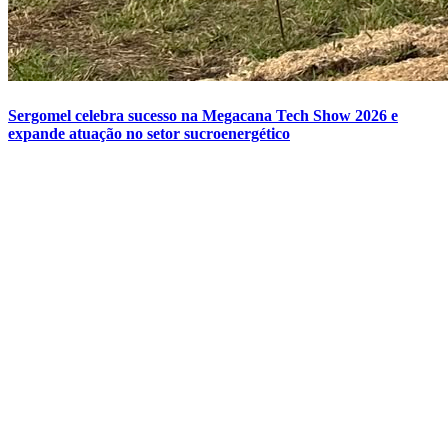
Sergomel celebra sucesso na Megacana Tech Show 2026 e
expande atuação no setor sucroenergético