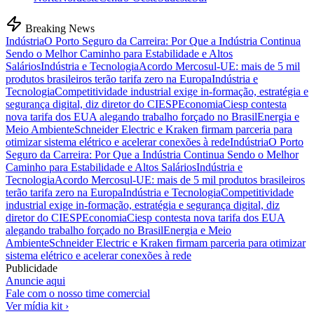
Breaking News
Indústria
O Porto Seguro da Carreira: Por Que a Indústria Continua
Sendo o Melhor Caminho para Estabilidade e Altos
Salários
Indústria e Tecnologia
Acordo Mercosul-UE: mais de 5 mil
produtos brasileiros terão tarifa zero na Europa
Indústria e
Tecnologia
Competitividade industrial exige in-formação, estratégia e
segurança digital, diz diretor do CIESP
Economia
Ciesp contesta
nova tarifa dos EUA alegando trabalho forçado no Brasil
Energia e
Meio Ambiente
Schneider Electric e Kraken firmam parceria para
otimizar sistema elétrico e acelerar conexões à rede
Indústria
O Porto
Seguro da Carreira: Por Que a Indústria Continua Sendo o Melhor
Caminho para Estabilidade e Altos Salários
Indústria e
Tecnologia
Acordo Mercosul-UE: mais de 5 mil produtos brasileiros
terão tarifa zero na Europa
Indústria e Tecnologia
Competitividade
industrial exige in-formação, estratégia e segurança digital, diz
diretor do CIESP
Economia
Ciesp contesta nova tarifa dos EUA
alegando trabalho forçado no Brasil
Energia e Meio
Ambiente
Schneider Electric e Kraken firmam parceria para otimizar
sistema elétrico e acelerar conexões à rede
Publicidade
Anuncie aqui
Fale com o nosso time comercial
Ver mídia kit ›