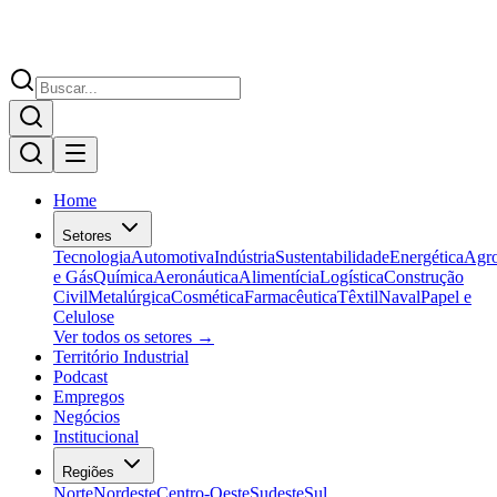
Home
Setores
Tecnologia
Automotiva
Indústria
Sustentabilidade
Energética
Agr
e Gás
Química
Aeronáutica
Alimentícia
Logística
Construção
Civil
Metalúrgica
Cosmética
Farmacêutica
Têxtil
Naval
Papel e
Celulose
Ver todos os setores →
Território Industrial
Podcast
Empregos
Negócios
Institucional
Regiões
Norte
Nordeste
Centro-Oeste
Sudeste
Sul