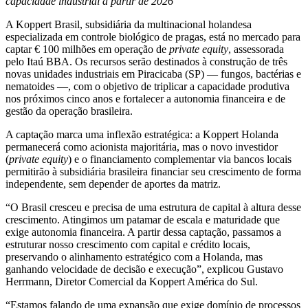
capacidade industrial a partir de 2026
A Koppert Brasil, subsidiária da multinacional holandesa
especializada em controle biológico de pragas, está no mercado para
captar € 100 milhões em operação de
private equity
, assessorada
pelo Itaú BBA. Os recursos serão destinados à construção de três
novas unidades industriais em Piracicaba (SP) — fungos, bactérias e
nematoides —, com o objetivo de triplicar a capacidade produtiva
nos próximos cinco anos e fortalecer a autonomia financeira e de
gestão da operação brasileira.
A captação marca uma inflexão estratégica: a Koppert Holanda
permanecerá como acionista majoritária, mas o novo investidor
(
private equity
) e o financiamento complementar via bancos locais
permitirão à subsidiária brasileira financiar seu crescimento de forma
independente, sem depender de aportes da matriz.
“O Brasil cresceu e precisa de uma estrutura de capital à altura desse
crescimento. Atingimos um patamar de escala e maturidade que
exige autonomia financeira. A partir dessa captação, passamos a
estruturar nosso crescimento com capital e crédito locais,
preservando o alinhamento estratégico com a Holanda, mas
ganhando velocidade de decisão e execução”, explicou Gustavo
Herrmann, Diretor Comercial da Koppert América do Sul.
“Estamos falando de uma expansão que exige domínio de processos