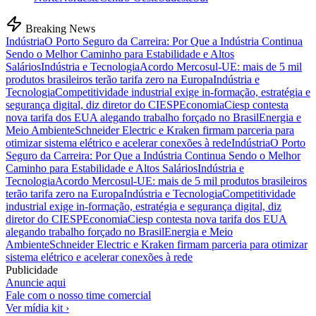
Breaking News
Indústria
O Porto Seguro da Carreira: Por Que a Indústria Continua
Sendo o Melhor Caminho para Estabilidade e Altos
Salários
Indústria e Tecnologia
Acordo Mercosul-UE: mais de 5 mil
produtos brasileiros terão tarifa zero na Europa
Indústria e
Tecnologia
Competitividade industrial exige in-formação, estratégia e
segurança digital, diz diretor do CIESP
Economia
Ciesp contesta
nova tarifa dos EUA alegando trabalho forçado no Brasil
Energia e
Meio Ambiente
Schneider Electric e Kraken firmam parceria para
otimizar sistema elétrico e acelerar conexões à rede
Indústria
O Porto
Seguro da Carreira: Por Que a Indústria Continua Sendo o Melhor
Caminho para Estabilidade e Altos Salários
Indústria e
Tecnologia
Acordo Mercosul-UE: mais de 5 mil produtos brasileiros
terão tarifa zero na Europa
Indústria e Tecnologia
Competitividade
industrial exige in-formação, estratégia e segurança digital, diz
diretor do CIESP
Economia
Ciesp contesta nova tarifa dos EUA
alegando trabalho forçado no Brasil
Energia e Meio
Ambiente
Schneider Electric e Kraken firmam parceria para otimizar
sistema elétrico e acelerar conexões à rede
Publicidade
Anuncie aqui
Fale com o nosso time comercial
Ver mídia kit ›