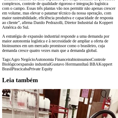
complexos, controle de qualidade rigoroso e integração logística
com o campo. Essas três plantas vão nos permitir não apenas crescer
em volume, mas elevar o patamar técnico da nossa operação, com
maior rastreabilidade, eficiência produtiva e capacidade de resposta
ao cliente”, afirma Danilo Pedrazolli, Diretor Industrial da Koppert
América do Sul.
A estratégia de expansão industrial responde a uma demanda por
maior autonomia logística e à necessidade de ampliar a oferta de
bioinsumos em um mercado promissor como o brasileiro, cuja
demanda cresce quatro vezes mais que a demanda global.
Tags:
Agro Negócio
Autonomia Financeira
bioinsumos
Controle
Biológico
expansão industrial
Gustavo Herrmann
Itaú BBA
Koppert
Brasil
Piracicaba
Private Equity
Leia também