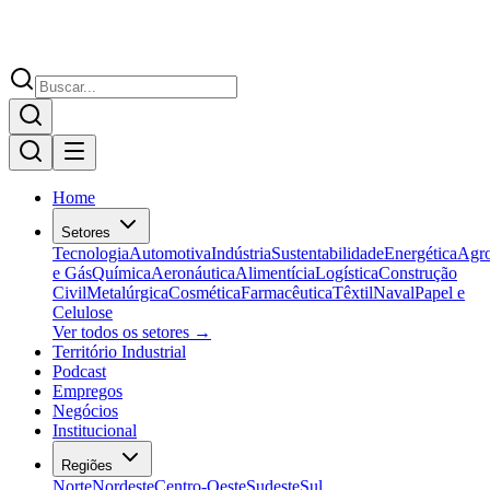
Home
Setores
Tecnologia
Automotiva
Indústria
Sustentabilidade
Energética
Agr
e Gás
Química
Aeronáutica
Alimentícia
Logística
Construção
Civil
Metalúrgica
Cosmética
Farmacêutica
Têxtil
Naval
Papel e
Celulose
Ver todos os setores →
Território Industrial
Podcast
Empregos
Negócios
Institucional
Regiões
Norte
Nordeste
Centro-Oeste
Sudeste
Sul