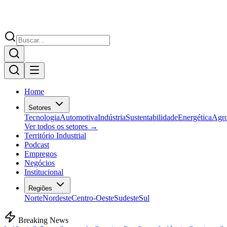
Home
Setores
Tecnologia
Automotiva
Indústria
Sustentabilidade
Energética
Agr
Ver todos os setores →
Território Industrial
Podcast
Empregos
Negócios
Institucional
Regiões
Norte
Nordeste
Centro-Oeste
Sudeste
Sul
Breaking News