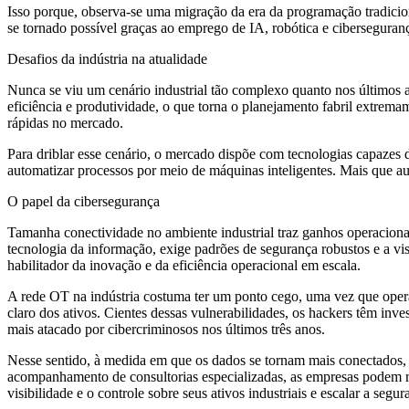
Isso porque, observa-se uma migração da era da programação tradici
se tornado possível graças ao emprego de IA, robótica e ciberseguran
Desafios da indústria na atualidade
Nunca se viu um cenário industrial tão complexo quanto nos últimos 
eficiência e produtividade, o que torna o planejamento fabril extrema
rápidas no mercado.
Para driblar esse cenário, o mercado dispõe com tecnologias capazes 
automatizar processos por meio de máquinas inteligentes. Mais que a
O papel da cibersegurança
Tamanha conectividade no ambiente industrial traz ganhos operacionai
tecnologia da informação, exige padrões de segurança robustos e a vis
habilitador da inovação e da eficiência operacional em escala.
A rede OT na indústria costuma ter um ponto cego, uma vez que opera
claro dos ativos. Cientes dessas vulnerabilidades, os hackers têm inv
mais atacado por cibercriminosos nos últimos três anos.
Nesse sentido, à medida em que os dados se tornam mais conectados, 
acompanhamento de consultorias especializadas, as empresas podem re
visibilidade e o controle sobre seus ativos industriais e escalar a se