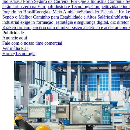
Indústria
O Porto Seguro da Carreira: Por Que a Indústria Continua S
terão tarifa zero na Europa
Indústria e Tecnologia
Competitividade indus
forçado no Brasil
Energia e Meio Ambiente
Schneider Electric e Krake
Sendo o Melhor Caminho para Estabilidade e Altos Salários
Indústria
industrial exige in-formação, estratégia e segurança digital, diz diret
Kraken firmam parceria para otimizar sistema elétrico e acelerar cone
Publicidade
Anuncie aqui
Fale com o nosso time comercial
Ver mídia kit ›
Home
›
Tecnologia