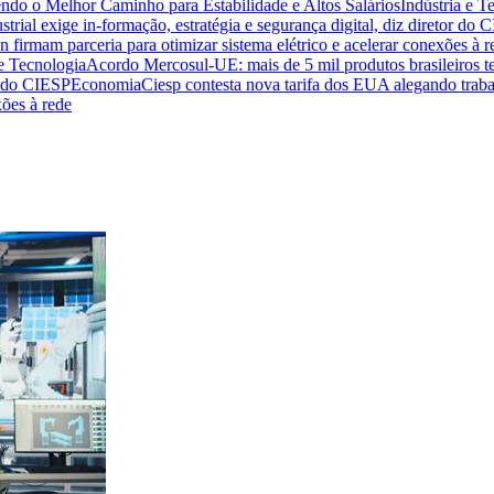
endo o Melhor Caminho para Estabilidade e Altos Salários
Indústria e T
trial exige in-formação, estratégia e segurança digital, diz diretor do 
n firmam parceria para otimizar sistema elétrico e acelerar conexões à r
 e Tecnologia
Acordo Mercosul-UE: mais de 5 mil produtos brasileiros te
or do CIESP
Economia
Ciesp contesta nova tarifa dos EUA alegando traba
xões à rede