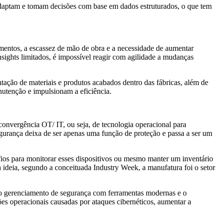
adaptam e tomam decisões com base em dados estruturados, o que tem
imentos, a escassez de mão de obra e a necessidade de aumentar
nsights limitados, é impossível reagir com agilidade a mudanças
tação de materiais e produtos acabados dentro das fábricas, além de
utenção e impulsionam a eficiência.
convergência OT/ IT, ou seja, de tecnologia operacional para
segurança deixa de ser apenas uma função de proteção e passa a ser um
ios para monitorar esses dispositivos ou mesmo manter um inventário
a ideia, segundo a conceituada Industry Week, a manufatura foi o setor
r o gerenciamento de segurança com ferramentas modernas e o
es operacionais causadas por ataques cibernéticos, aumentar a