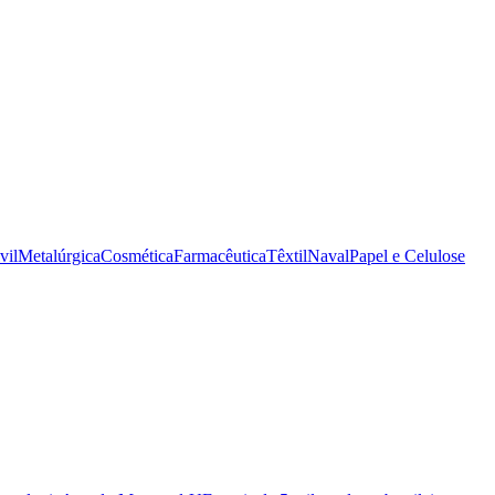
vil
Metalúrgica
Cosmética
Farmacêutica
Têxtil
Naval
Papel e Celulose