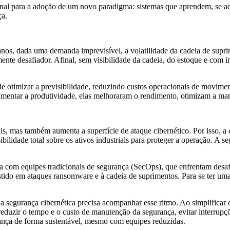
onal para a adoção de um novo paradigma: sistemas que aprendem, se 
ça.
anos, dada uma demanda imprevisível, a volatilidade da cadeia de supr
mente desafiador. Afinal, sem visibilidade da cadeia, do estoque e com i
de otimizar a previsibilidade, reduzindo custos operacionais de movimen
umentar a produtividade, elas melhoraram o rendimento, otimizam a man
s, mas também aumenta a superfície de ataque cibernético. Por isso, a 
ibilidade total sobre os ativos industriais para proteger a operação. A 
 com equipes tradicionais de segurança (SecOps), que enfrentam desaf
estido em ataques ransomware e à cadeia de suprimentos. Para se ter um
a segurança cibernética precisa acompanhar esse ritmo. Ao simplifica
duzir o tempo e o custo de manutenção da segurança, evitar interrupçõ
gurança de forma sustentável, mesmo com equipes reduzidas.