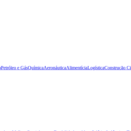
o
Petróleo e Gás
Química
Aeronáutica
Alimentícia
Logística
Construção Ci