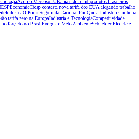
ecnologia
Acordo Mercosul-UE: mais de 5 mil produtos brasileiros
CIESP
Economia
Ciesp contesta nova tarifa dos EUA alegando trabalho
ede
Indústria
O Porto Seguro da Carreira: Por Que a Indústria Continua
rão tarifa zero na Europa
Indústria e Tecnologia
Competitividade
lho forçado no Brasil
Energia e Meio Ambiente
Schneider Electric e