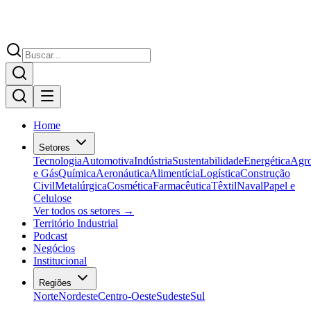
Home
Setores
Tecnologia
Automotiva
Indústria
Sustentabilidade
Energética
Agr
e Gás
Química
Aeronáutica
Alimentícia
Logística
Construção
Civil
Metalúrgica
Cosmética
Farmacêutica
Têxtil
Naval
Papel e
Celulose
Ver todos os setores →
Território Industrial
Podcast
Negócios
Institucional
Regiões
Norte
Nordeste
Centro-Oeste
Sudeste
Sul