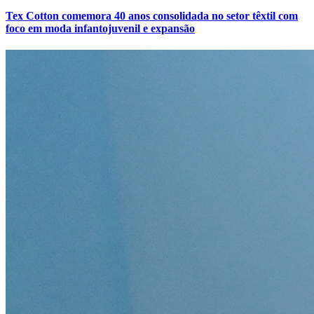
Tex Cotton comemora 40 anos consolidada no setor têxtil com
foco em moda infantojuvenil e expansão