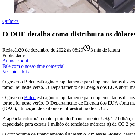
Química
O DOE detalha como distribuirá os dólar
Redação
20 de dezembro de 2022 às 08:29
3
min de leitura
Publicidade
Anuncie aqui
Fale com o nosso time comercial
Ver mídia kit ›
O governo Biden está agindo rapidamente para implementar as disposiç
tornou lei neste verão. O Departamento de Energia dos EUA abriu mai
O governo
Biden
está agindo rapidamente para implementar as dispo
tornou lei neste verão. O
Departamento de Energia dos EUA
abriu ma
(DAC), utilização de carbono e infraestrutura de CO
2 .
A agência colocará a maior parte do financiamento, US$ 1,2 bilhã
capacidade para extrair 1 milhão de toneladas métricas (t) de CO
2
por
O cronograma de financiamento é agressivo, diz Jessie Stolark, gerent