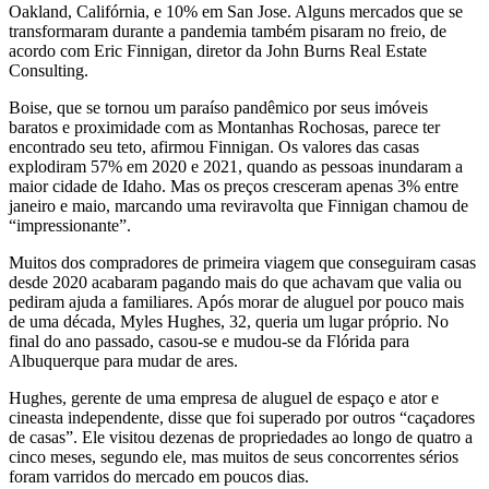
Oakland, Califórnia, e 10% em San Jose. Alguns mercados que se
transformaram durante a pandemia também pisaram no freio, de
acordo com Eric Finnigan, diretor da John Burns Real Estate
Consulting.
Boise, que se tornou um paraíso pandêmico por seus imóveis
baratos e proximidade com as Montanhas Rochosas, parece ter
encontrado seu teto, afirmou Finnigan. Os valores das casas
explodiram 57% em 2020 e 2021, quando as pessoas inundaram
a
maior cidade de Idaho. Mas os preços cresceram apenas 3% entre
janeiro e maio, marcando uma reviravolta que Finnigan chamou de
“impressionante”.
Muitos dos compradores de primeira viagem que conseguiram casas
desde 2020 acabaram pagando mais do que achavam que valia ou
pediram ajuda a familiares. Após morar de aluguel por pouco mais
de uma década, Myles Hughes, 32, queria um lugar próprio. No
final do ano passado, casou-se e mudou-se da Flórida para
Albuquerque para mudar de ares.
Hughes, gerente de uma empresa de aluguel de espaço e ator e
cineasta independente, disse que foi superado por outros “caçadores
de casas”. Ele visitou dezenas de propriedades ao longo de quatro a
cinco meses, segundo ele, mas muitos de seus concorrentes sérios
foram varridos do mercado em poucos dias.