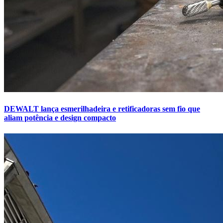
DEWALT lança esmerilhadeira e retificadoras sem fio que
aliam potência e design compacto