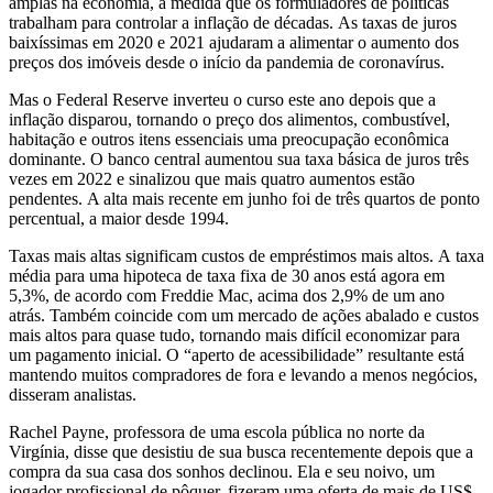
amplas na economia, à medida que os formuladores de políticas
trabalham para
controlar a inflação de décadas. As taxas de juros
baixíssimas em 2020 e 2021 ajudaram
a alimentar o
aumento dos
preços dos imóveis desde o início da pandemia de coronavírus.
Mas o Federal Reserve inverteu o curso este ano depois que a
inflação disparou, tornando o preço dos alimentos, combustível,
habitação e outros itens essenciais uma preocupação econômica
dominante. O banco central aumentou sua taxa básica de juros três
vezes em 2022 e sinalizou que mais quatro aumentos estão
pendentes. A alta mais recente em junho foi de três quartos de ponto
percentual, a maior desde 1994.
Taxas mais altas significam custos de empréstimos mais altos. A taxa
média para uma hipoteca de taxa fixa de 30 anos está agora em
5,3%, de acordo com Freddie Mac, acima dos 2,9% de um ano
atrás.
Também coincide com um mercado de ações abalado e custos
mais altos para quase tudo, tornando mais difícil economizar para
um pagamento inicial. O “aperto de acessibilidade” resultante está
mantendo muitos compradores de fora e levando a menos negócios,
disseram analistas.
Rachel Payne, professora de uma escola pública no norte da
Virgínia, disse que desistiu de sua busca recentemente depois que a
compra da sua casa dos sonhos declinou. Ela e seu noivo, um
jogador profissional de pôquer, fizeram uma oferta de mais de US$