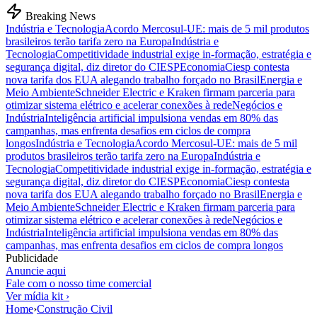
Breaking News
Indústria e Tecnologia
Acordo Mercosul-UE: mais de 5 mil produtos
brasileiros terão tarifa zero na Europa
Indústria e
Tecnologia
Competitividade industrial exige in-formação, estratégia e
segurança digital, diz diretor do CIESP
Economia
Ciesp contesta
nova tarifa dos EUA alegando trabalho forçado no Brasil
Energia e
Meio Ambiente
Schneider Electric e Kraken firmam parceria para
otimizar sistema elétrico e acelerar conexões à rede
Negócios e
Indústria
Inteligência artificial impulsiona vendas em 80% das
campanhas, mas enfrenta desafios em ciclos de compra
longos
Indústria e Tecnologia
Acordo Mercosul-UE: mais de 5 mil
produtos brasileiros terão tarifa zero na Europa
Indústria e
Tecnologia
Competitividade industrial exige in-formação, estratégia e
segurança digital, diz diretor do CIESP
Economia
Ciesp contesta
nova tarifa dos EUA alegando trabalho forçado no Brasil
Energia e
Meio Ambiente
Schneider Electric e Kraken firmam parceria para
otimizar sistema elétrico e acelerar conexões à rede
Negócios e
Indústria
Inteligência artificial impulsiona vendas em 80% das
campanhas, mas enfrenta desafios em ciclos de compra longos
Publicidade
Anuncie aqui
Fale com o nosso time comercial
Ver mídia kit ›
Home
›
Construção Civil