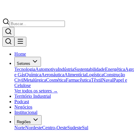
Home
Setores
Tecnologia
Automotiva
Indústria
Sustentabilidade
Energética
Agr
e Gás
Química
Aeronáutica
Alimentícia
Logística
Construção
Civil
Metalúrgica
Cosmética
Farmacêutica
Têxtil
Naval
Papel e
Celulose
Ver todos os setores →
Território Industrial
Podcast
Negócios
Institucional
Regiões
Norte
Nordeste
Centro-Oeste
Sudeste
Sul