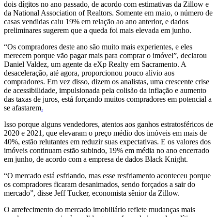
dois dígitos no ano passado, de acordo com estimativas da Zillow e
da National Association of Realtors. Somente em maio, o número de
casas vendidas caiu 19% em relação ao ano anterior, e dados
preliminares sugerem que a queda foi mais elevada em junho.
“Os compradores deste ano são muito mais experientes, e eles
merecem porque vão pagar mais para comprar o imóvel”, declarou
Daniel Valdez, um agente da eXp Realty em Sacramento. A
desaceleração, até agora, proporcionou pouco alívio aos
compradores. Em vez disso, dizem os analistas, uma crescente crise
de acessibilidade, impulsionada pela colisão da inflação e aumento
das taxas de juros, está forçando muitos compradores em potencial a
se afastarem
.
Isso porque alguns vendedores, atentos
aos ganhos estratosféricos de
2020 e 2021, que elevaram o preço médio dos imóveis em mais de
40%, estão relutantes em reduzir suas expectativas. E os valores dos
imóveis continuam estão subindo, 19% em média no ano encerrado
em junho, de acordo com a empresa de dados Black Knight.
“O mercado está esfriando, mas esse resfriamento aconteceu porque
os compradores ficaram desanimados, sendo forçados a sair do
mercado”, disse Jeff Tucker, economista sênior da Zillow.
O arrefecimento do mercado imobiliário reflete mudanças mais