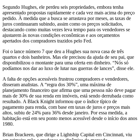
Segundo Hughes, ele perdeu seis propriedades, embora tenha
apresentado propostas rapidamente e cada vez mais acima do preço
pedido.
À medida que a busca se arrastava por meses, as taxas de
juros continuaram subindo, assim como os preços solicitados,
destacando como muitas vezes leva tempo para os vendedores se
ajustarem às novas condições econômicas e aos orçamentos
apertados dos compradores trazidos pelo Fed.
Foi o lance número 7 que deu a Hughes sua nova casa de três
quartos e dois banheiros.
Mas ele
precisou da ajuda de seu pai, que
disponibilizou o montante para uma oferta em dinheiro. “Nós só
podíamos nos dar ao luxo de lutar nas guerras de lances”, disse ele.
A falta de opções acessíveis frustrou compradores e vendedores,
disseram analistas. A “regra dos 30%”, uma máxima de
planejamento financeiro que afirma que uma pessoa não deve pagar
mais de
30% de sua renda em imóveis, está sendo derrubada como
resultado. A Black Knight informou que o índice típico de
pagamento para renda, com base em taxas de juros e preços mais
altos, subiu de 24% para 36% desde janeiro. Por essa medida, a
habitação está em seu ponto menos acessível desde o início dos anos
1980.
Brian Brackeen, que dirige a Lightship Capital em Cincinnati, viu