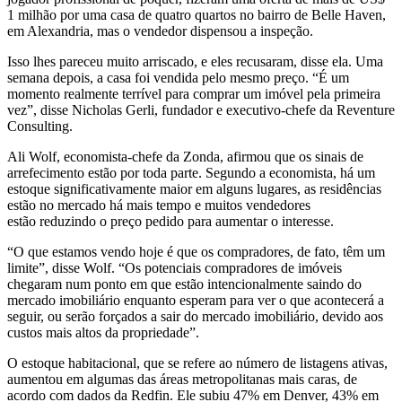
1 milhão por uma casa de quatro quartos no bairro de Belle Haven,
em Alexandria, mas o vendedor dispensou a inspeção.
Isso lhes pareceu muito arriscado, e eles recusaram, disse ela. Uma
semana depois, a casa foi vendida pelo mesmo preço. “É um
momento realmente terrível para comprar um imóvel pela primeira
vez”, disse Nicholas Gerli, fundador e executivo-chefe da Reventure
Consulting.
Ali Wolf, economista-chefe da Zonda, afirmou que os sinais de
arrefecimento estão por toda parte. Segundo a economista, há um
estoque significativamente maior
em alguns lugares, as residências
estão
no mercado há mais tempo e muitos vendedores
estão
reduzindo o preço pedido para aumentar o interesse.
“O que estamos vendo hoje é que os compradores, de fato, têm um
limite”, disse Wolf. “Os potenciais compradores de imóveis
chegaram num ponto em que estão intencionalmente saindo do
mercado imobiliário enquanto esperam para ver o que acontecerá a
seguir, ou serão forçados a sair do mercado imobiliário, devido aos
custos mais altos da propriedade”.
O estoque habitacional, que se refere ao número de listagens ativas,
aumentou em algumas das áreas metropolitanas mais caras, de
acordo com dados da Redfin. Ele subiu 47% em Denver, 43% em