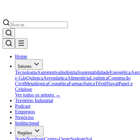
Home
Setores
Tecnologia
Automotiva
Indústria
Sustentabilidade
Energética
Agr
e Gás
Química
Aeronáutica
Alimentícia
Logística
Construção
Civil
Metalúrgica
Cosmética
Farmacêutica
Têxtil
Naval
Papel e
Celulose
Ver todos os setores →
Território Industrial
Podcast
Empregos
Negócios
Institucional
Regiões
Norte
Nordeste
Centro-Oeste
Sudeste
Sul