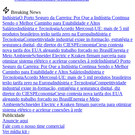
Breaking News
Indústria
O Porto Seguro da Carreira: Por Que a Indústria Continua
Sendo o Melhor Caminho para Estabilidade e Altos
Salários
Indústria e Tecnologia
Acordo Mercosul-UE: mais de 5 mil
produtos brasileiros terão tarifa zero na Europa
Indústria e
Tecnologia
Competitividade industrial exige in-formação, estratégia e
segurança digital, diz diretor do CIESP
Economia
Ciesp contesta
nova tarifa dos EUA alegando trabalho forçado no Brasil
Energia e
Meio Ambiente
Schneider Electric e Kraken firmam parceria para
otimizar sistema elétrico e acelerar conexões à rede
Indústria
O Porto
Seguro da Carreira: Por Que a Indústria Continua Sendo o Melhor
Caminho para Estabilidade e Altos Salários
Indústria e
Tecnologia
Acordo Mercosul-UE: mais de 5 mil produtos brasileiros
terão tarifa zero na Europa
Indústria e Tecnologia
Competitividade
industrial exige in-formação, estratégia e segurança digital, diz
diretor do CIESP
Economia
Ciesp contesta nova tarifa dos EUA
alegando trabalho forçado no Brasil
Energia e Meio
Ambiente
Schneider Electric e Kraken firmam parceria para otimizar
sistema elétrico e acelerar conexões à rede
Publicidade
Anuncie aqui
Fale com o nosso time comercial
Ver mídia kit ›