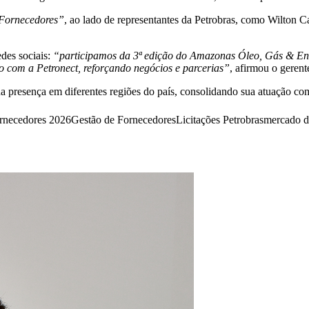
Fornecedores”
, ao lado de representantes da Petrobras, como Wilton 
des sociais:
“participamos da 3ª edição do Amazonas Óleo, Gás & Ene
o com a Petronect, reforçando negócios e parcerias”
, afirmou o geren
resença em diferentes regiões do país, consolidando sua atuação como
rnecedores 2026
Gestão de Fornecedores
Licitações Petrobras
mercado d