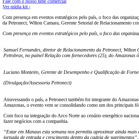
Fale com o nosso time comercial
Ver mídia kit ›
Com presença em eventos estratégicos pelo país, o foco das organiza
da Petronect, Wilton Camara, Gerente Setorial de Relacionamento c
Com presença em eventos estratégicos pelo país, o foco das organiz
Samuel Fernandes, diretor de Relacionamento da Petronect, Wilton
Petrobras, no painel Relação com fornecedores (25), do Amazonas ó
Luciano Monteiro, Gerente de Desempenho e Qualificação de Fornec
(Divulgação/Assessoria Petronect)
Atravessando o país, a Petronect também foi integrante do Amazona
Amazonas, o evento vem se consolidando como um dos principais fóru
Com foco na integração do Arco Norte ao cenário energético nacional
fazer negócios com a companhia.
“Estar em Manaus esta semana nos permitiu aproximar ainda mais o f
jornada de entrada e crescimento dentro da cadeia de suprimentos”