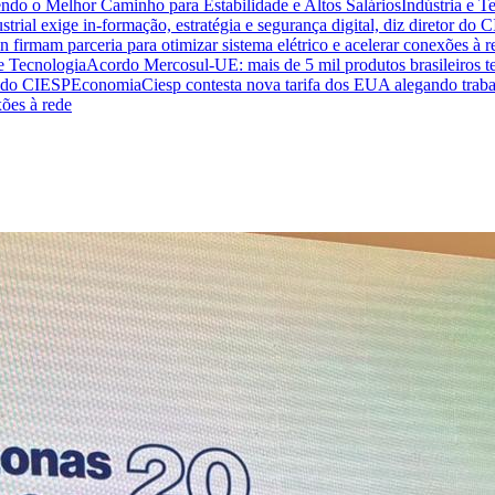
endo o Melhor Caminho para Estabilidade e Altos Salários
Indústria e T
trial exige in-formação, estratégia e segurança digital, diz diretor do 
n firmam parceria para otimizar sistema elétrico e acelerar conexões à r
 e Tecnologia
Acordo Mercosul-UE: mais de 5 mil produtos brasileiros te
or do CIESP
Economia
Ciesp contesta nova tarifa dos EUA alegando traba
xões à rede