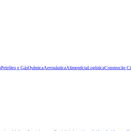
o
Petróleo e Gás
Química
Aeronáutica
Alimentícia
Logística
Construção Ci