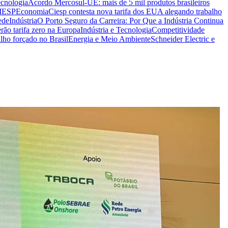
ecnologia
Acordo Mercosul-UE: mais de 5 mil produtos brasileiros
CIESP
Economia
Ciesp contesta nova tarifa dos EUA alegando trabalho
ede
Indústria
O Porto Seguro da Carreira: Por Que a Indústria Continua
rão tarifa zero na Europa
Indústria e Tecnologia
Competitividade
lho forçado no Brasil
Energia e Meio Ambiente
Schneider Electric e