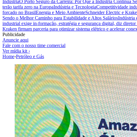
Indústria
O Porto Seguro da Carreira: Por Que a Indústria Continua S
terão tarifa zero na Europa
Indústria e Tecnologia
Competitividade indus
forçado no Brasil
Energia e Meio Ambiente
Schneider Electric e Krake
Sendo o Melhor Caminho para Estabilidade e Altos Salários
Indústria
industrial exige in-formação, estratégia e segurança digital, diz diret
Kraken firmam parceria para otimizar sistema elétrico e acelerar cone
Publicidade
Anuncie aqui
Fale com o nosso time comercial
Ver mídia kit ›
Home
›
Petróleo e Gás