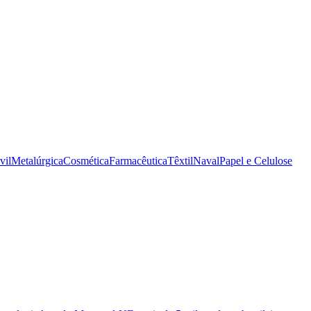
vil
Metalúrgica
Cosmética
Farmacêutica
Têxtil
Naval
Papel e Celulose