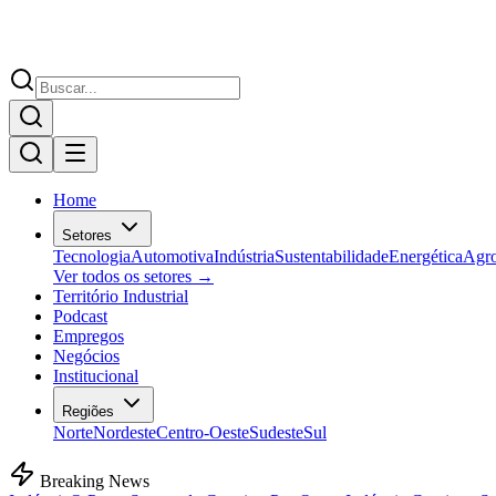
Home
Setores
Tecnologia
Automotiva
Indústria
Sustentabilidade
Energética
Agr
Ver todos os setores →
Território Industrial
Podcast
Empregos
Negócios
Institucional
Regiões
Norte
Nordeste
Centro-Oeste
Sudeste
Sul
Breaking News