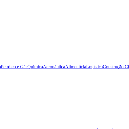
o
Petróleo e Gás
Química
Aeronáutica
Alimentícia
Logística
Construção Ci