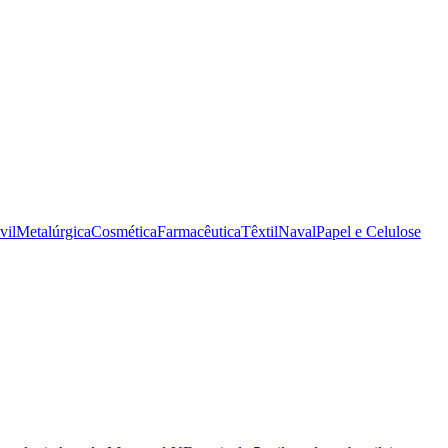
vil
Metalúrgica
Cosmética
Farmacêutica
Têxtil
Naval
Papel e Celulose