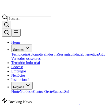
Home
Setores
Tecnologia
Automotiva
Indústria
Sustentabilidade
Energética
Agr
Ver todos os setores →
Território Industrial
Podcast
Empregos
Negócios
Institucional
Regiões
Norte
Nordeste
Centro-Oeste
Sudeste
Sul
Breaking News