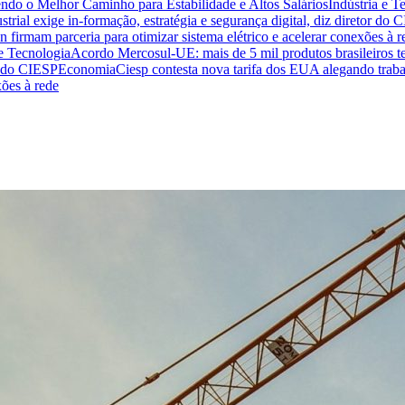
endo o Melhor Caminho para Estabilidade e Altos Salários
Indústria e T
trial exige in-formação, estratégia e segurança digital, diz diretor do 
n firmam parceria para otimizar sistema elétrico e acelerar conexões à r
 e Tecnologia
Acordo Mercosul-UE: mais de 5 mil produtos brasileiros te
or do CIESP
Economia
Ciesp contesta nova tarifa dos EUA alegando traba
xões à rede