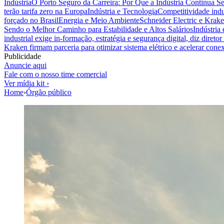
Indústria
O Porto Seguro da Carreira: Por Que a Indústria Continua S
terão tarifa zero na Europa
Indústria e Tecnologia
Competitividade indus
forçado no Brasil
Energia e Meio Ambiente
Schneider Electric e Krake
Sendo o Melhor Caminho para Estabilidade e Altos Salários
Indústria
industrial exige in-formação, estratégia e segurança digital, diz diret
Kraken firmam parceria para otimizar sistema elétrico e acelerar cone
Publicidade
Anuncie aqui
Fale com o nosso time comercial
Ver mídia kit ›
Home
›
Órgão público