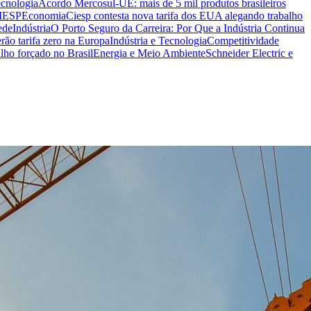
ecnologia
Acordo Mercosul-UE: mais de 5 mil produtos brasileiros
CIESP
Economia
Ciesp contesta nova tarifa dos EUA alegando trabalho
ede
Indústria
O Porto Seguro da Carreira: Por Que a Indústria Continua
rão tarifa zero na Europa
Indústria e Tecnologia
Competitividade
lho forçado no Brasil
Energia e Meio Ambiente
Schneider Electric e