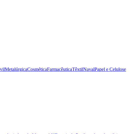
vil
Metalúrgica
Cosmética
Farmacêutica
Têxtil
Naval
Papel e Celulose