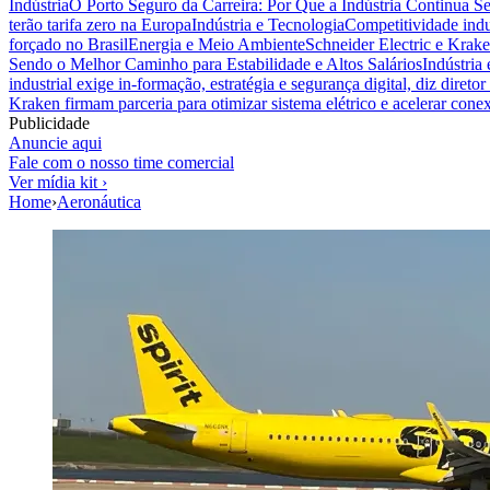
Indústria
O Porto Seguro da Carreira: Por Que a Indústria Continua S
terão tarifa zero na Europa
Indústria e Tecnologia
Competitividade indus
forçado no Brasil
Energia e Meio Ambiente
Schneider Electric e Krake
Sendo o Melhor Caminho para Estabilidade e Altos Salários
Indústria
industrial exige in-formação, estratégia e segurança digital, diz diret
Kraken firmam parceria para otimizar sistema elétrico e acelerar cone
Publicidade
Anuncie aqui
Fale com o nosso time comercial
Ver mídia kit ›
Home
›
Aeronáutica