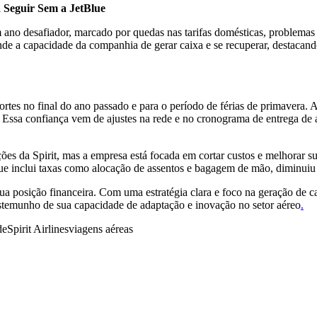
 Seguir Sem a JetBlue
um ano desafiador, marcado por quedas nas tarifas domésticas, problemas
ende a capacidade da companhia de gerar caixa e se recuperar, destaca
 fortes no final do ano passado e para o período de férias de primavera.
. Essa confiança vem de ajustes na rede e no cronograma de entrega de
ões da Spirit, mas a empresa está focada em cortar custos e melhorar su
 que inclui taxas como alocação de assentos e bagagem de mão, diminui
 sua posição financeira. Com uma estratégia clara e foco na geração de 
testemunho de sua capacidade de adaptação e inovação no setor aéreo
.
de
Spirit Airlines
viagens aéreas