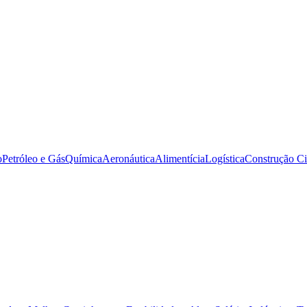
o
Petróleo e Gás
Química
Aeronáutica
Alimentícia
Logística
Construção Ci