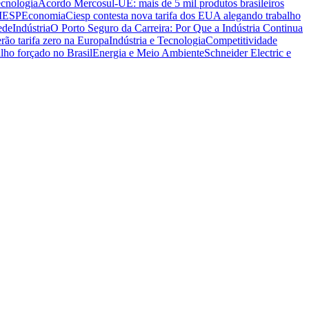
ecnologia
Acordo Mercosul-UE: mais de 5 mil produtos brasileiros
CIESP
Economia
Ciesp contesta nova tarifa dos EUA alegando trabalho
ede
Indústria
O Porto Seguro da Carreira: Por Que a Indústria Continua
rão tarifa zero na Europa
Indústria e Tecnologia
Competitividade
lho forçado no Brasil
Energia e Meio Ambiente
Schneider Electric e