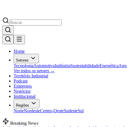
Home
Setores
Tecnologia
Automotiva
Indústria
Sustentabilidade
Energética
Agr
Ver todos os setores →
Território Industrial
Podcast
Empregos
Negócios
Institucional
Regiões
Norte
Nordeste
Centro-Oeste
Sudeste
Sul
Breaking News