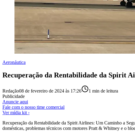
Aeronáutica
Recuperação da Rentabilidade da Spirit A
Redação
08 de fevereiro de 2024 às 17:26
1
min de leitura
Publicidade
Anuncie aqui
Fale com o nosso time comercial
Ver mídia kit ›
Recuperação da Rentabilidade da Spirit Airlines: Um Caminho a Seguir
domésticas, problemas técnicos com motores Pratt & Whitney e o bloq