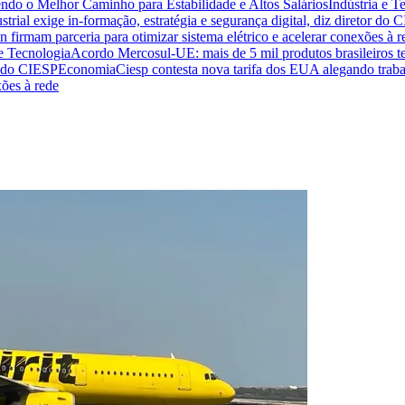
endo o Melhor Caminho para Estabilidade e Altos Salários
Indústria e T
trial exige in-formação, estratégia e segurança digital, diz diretor do 
n firmam parceria para otimizar sistema elétrico e acelerar conexões à r
 e Tecnologia
Acordo Mercosul-UE: mais de 5 mil produtos brasileiros te
or do CIESP
Economia
Ciesp contesta nova tarifa dos EUA alegando traba
xões à rede