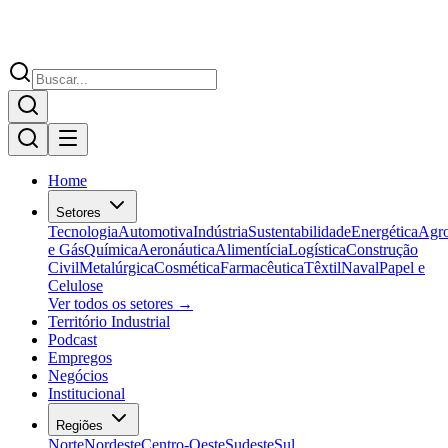
Home
Setores
Tecnologia
Automotiva
Indústria
Sustentabilidade
Energética
Agr
e Gás
Química
Aeronáutica
Alimentícia
Logística
Construção
Civil
Metalúrgica
Cosmética
Farmacêutica
Têxtil
Naval
Papel e
Celulose
Ver todos os setores →
Território Industrial
Podcast
Empregos
Negócios
Institucional
Regiões
Norte
Nordeste
Centro-Oeste
Sudeste
Sul