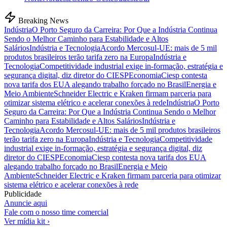
Breaking News
Indústria
O Porto Seguro da Carreira: Por Que a Indústria Continua
Sendo o Melhor Caminho para Estabilidade e Altos
Salários
Indústria e Tecnologia
Acordo Mercosul-UE: mais de 5 mil
produtos brasileiros terão tarifa zero na Europa
Indústria e
Tecnologia
Competitividade industrial exige in-formação, estratégia e
segurança digital, diz diretor do CIESP
Economia
Ciesp contesta
nova tarifa dos EUA alegando trabalho forçado no Brasil
Energia e
Meio Ambiente
Schneider Electric e Kraken firmam parceria para
otimizar sistema elétrico e acelerar conexões à rede
Indústria
O Porto
Seguro da Carreira: Por Que a Indústria Continua Sendo o Melhor
Caminho para Estabilidade e Altos Salários
Indústria e
Tecnologia
Acordo Mercosul-UE: mais de 5 mil produtos brasileiros
terão tarifa zero na Europa
Indústria e Tecnologia
Competitividade
industrial exige in-formação, estratégia e segurança digital, diz
diretor do CIESP
Economia
Ciesp contesta nova tarifa dos EUA
alegando trabalho forçado no Brasil
Energia e Meio
Ambiente
Schneider Electric e Kraken firmam parceria para otimizar
sistema elétrico e acelerar conexões à rede
Publicidade
Anuncie aqui
Fale com o nosso time comercial
Ver mídia kit ›