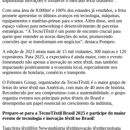
impulsionar inovações e fortalecer o mercado têxtil brasileiro”.
Com uma área de 8.000m² e 100% dos estandes já vendidos, a feira
promete apresentar os últimos avanços em tecnologia, máquinas,
equipamentos e matérias-primas para o setor. Além disso, será um
espaço valioso para networking e desenvolvimento de parcerias
estratégicas. “A TecnoTêxtil é um ponto de encontro crucial para
quem quer entender as novas direções do setor, promovendo
conexões que se transformam em negócios”, destaca Pompeo.
A edição de 2023 atraiu mais de 15 mil visitantes, 300 marcas e 120
expositores. Para 2025, a expectativa é ainda maior, com o evento
fomentando não apenas a inovação no setor têxtil, mas também
impactando positivamente a economia local, especialmente nos
segmentos de hotelaria, comércio e transporte.
O Febratex Group, organizador da TecnoTêxtil, é o maior grupo de
feiras do setor têxtil nas Américas, com mais de 40 anos de história.
Reconhecido por seu compromisso com a sustentabilidade, o grupo
organiza eventos nos principais polos têxteis do Brasil e
desempenha um papel essencial no crescimento da indústria
.
Prepare-se para a TecnoTêxtil Brasil 2025 e participe do maior
evento de tecnologia e inovação têxtil no Brasil!
Tags:
feira têxtil
Hot News
indústria têxtil
inovação têxtil
tecnologia