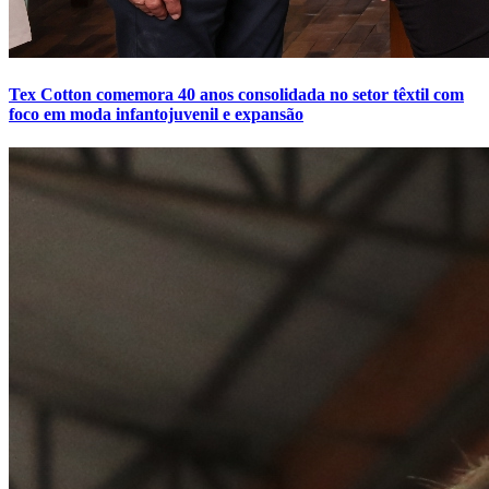
Tex Cotton comemora 40 anos consolidada no setor têxtil com
foco em moda infantojuvenil e expansão