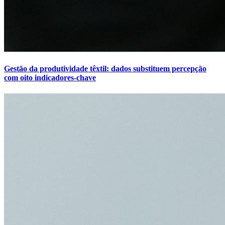
Gestão da produtividade têxtil: dados substituem percepção
com oito indicadores-chave