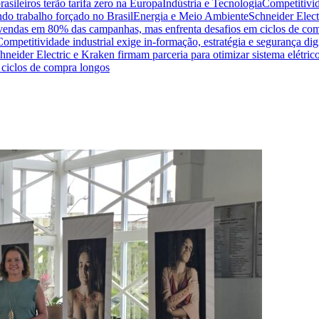
sileiros terão tarifa zero na Europa
Indústria e Tecnologia
Competitivid
do trabalho forçado no Brasil
Energia e Meio Ambiente
Schneider Elect
na vendas em 80% das campanhas, mas enfrenta desafios em ciclos de co
Competitividade industrial exige in-formação, estratégia e segurança dig
hneider Electric e Kraken firmam parceria para otimizar sistema elétric
ciclos de compra longos