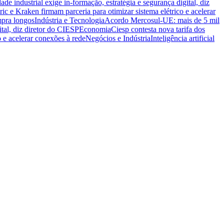
ade industrial exige in-formação, estratégia e segurança digital, diz
ric e Kraken firmam parceria para otimizar sistema elétrico e acelerar
mpra longos
Indústria e Tecnologia
Acordo Mercosul-UE: mais de 5 mil
ital, diz diretor do CIESP
Economia
Ciesp contesta nova tarifa dos
o e acelerar conexões à rede
Negócios e Indústria
Inteligência artificial