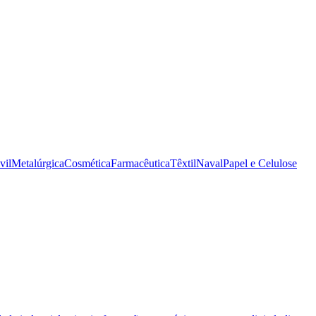
vil
Metalúrgica
Cosmética
Farmacêutica
Têxtil
Naval
Papel e Celulose