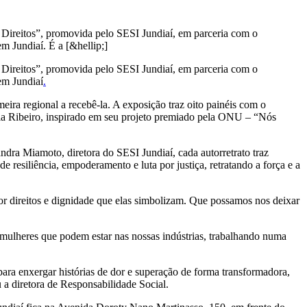
ireitos”, promovida pelo SESI Jundiaí, em parceria com o
 Jundiaí. É a [&hellip;]
ireitos”, promovida pelo SESI Jundiaí, em parceria com o
em Jundiaí
.
meira regional a recebê-la. A exposição traz oito painéis com o
aria Ribeiro, inspirado em seu projeto premiado pela ONU – “Nós
dra Miamoto, diretora do SESI Jundiaí, cada autorretrato traz
 resiliência, empoderamento e luta por justiça, retratando a força e a
por direitos e dignidade que elas simbolizam. Que possamos nos deixar
 mulheres que podem estar nas nossas indústrias, trabalhando numa
para enxergar histórias de dor e superação de forma transformadora,
 a diretora de Responsabilidade Social.