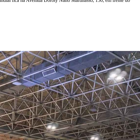
undiaí fica na Avenida Doroty Nano Martinasso, 150, em frente do