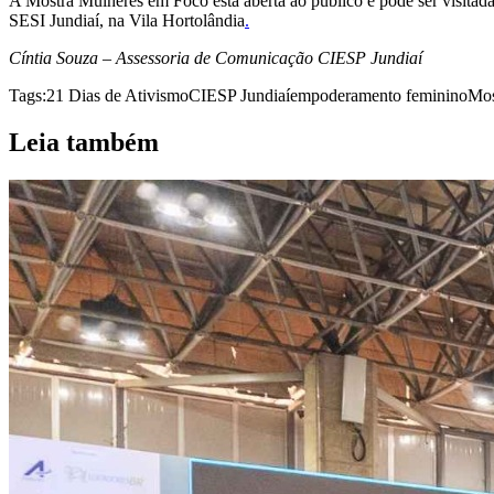
A Mostra Mulheres em Foco está aberta ao público e pode ser visitad
SESI Jundiaí, na Vila Hortolândia
.
Cíntia Souza – Assessoria de Comunicação CIESP Jundiaí
Tags:
21 Dias de Ativismo
CIESP Jundiaí
empoderamento feminino
Mos
Leia também