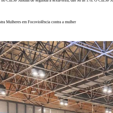
a no CIESP Jundiaí de segunda a sexta-feira, das 9h às 17h. O CIESP J
tra Mulheres em Foco
violência contra a mulher