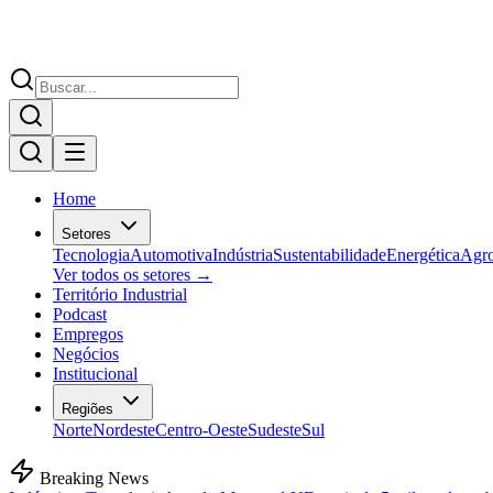
Home
Setores
Tecnologia
Automotiva
Indústria
Sustentabilidade
Energética
Agr
Ver todos os setores →
Território Industrial
Podcast
Empregos
Negócios
Institucional
Regiões
Norte
Nordeste
Centro-Oeste
Sudeste
Sul
Breaking News