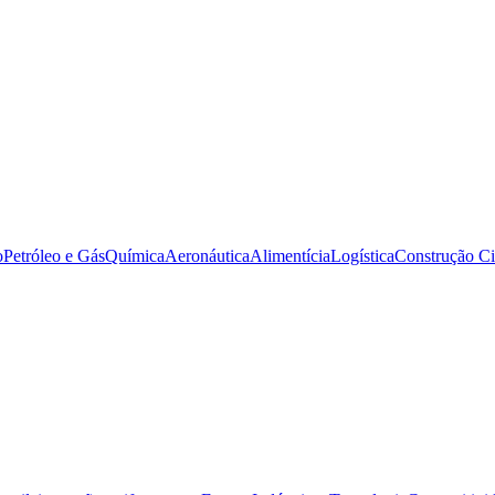
o
Petróleo e Gás
Química
Aeronáutica
Alimentícia
Logística
Construção Ci