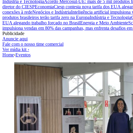
Indústria e Tecnologia
Acordo Mercosul-UE: mais de 5 mil produtos bra
diretor do CIESP
Economia
Ciesp contesta nova tarifa dos EUA alegan
conexões à rede
Negócios e Indústria
Inteligência artificial impulsio
produtos brasileiros terão tarifa zero na Europa
Indústria e Tecnologia
EUA alegando trabalho forçado no Brasil
Energia e Meio Ambiente
Sc
impulsiona vendas em 80% das campanhas, mas enfrenta desafios em 
Publicidade
Anuncie aqui
Fale com o nosso time comercial
Ver mídia kit ›
Home
›
Eventos