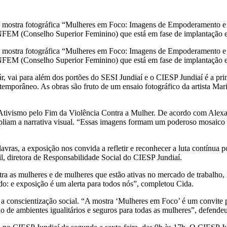
 mostra fotográfica “Mulheres em Foco: Imagens de Empoderamento e D
EM (Conselho Superior Feminino) que está em fase de implantação em
 mostra fotográfica “Mulheres em Foco: Imagens de Empoderamento e D
FEM (Conselho Superior Feminino) que está em fase de implantação 
ár, vai para além dos portões do SESI Jundiaí e o CIESP Jundiaí é a pri
ntemporâneo. As obras são fruto de um ensaio fotográfico da artista M
Ativismo pelo Fim da Violência Contra a Mulher. De acordo com Alexan
pliam a narrativa visual. “Essas imagens formam um poderoso mosaico de
vras, a exposição nos convida a refletir e reconhecer a luta contínua 
il, diretora de Responsabilidade Social do CIESP Jundiaí.
tra as mulheres e de mulheres que estão ativas no mercado de trabalho,
o: e exposição é um alerta para todos nós”, completou Cida.
a a conscientização social. “A mostra ‘Mulheres em Foco’ é um convite 
de ambientes igualitários e seguros para todas as mulheres”, defendeu