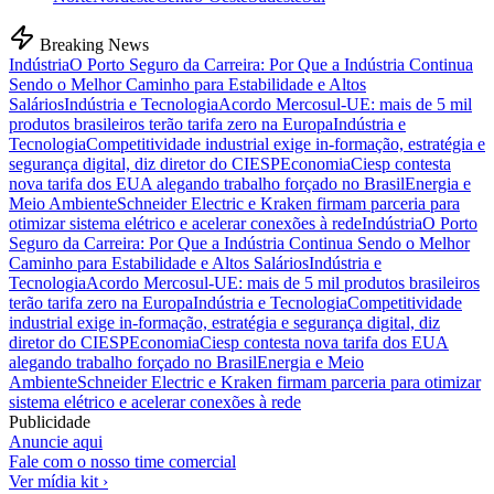
Breaking News
Indústria
O Porto Seguro da Carreira: Por Que a Indústria Continua
Sendo o Melhor Caminho para Estabilidade e Altos
Salários
Indústria e Tecnologia
Acordo Mercosul-UE: mais de 5 mil
produtos brasileiros terão tarifa zero na Europa
Indústria e
Tecnologia
Competitividade industrial exige in-formação, estratégia e
segurança digital, diz diretor do CIESP
Economia
Ciesp contesta
nova tarifa dos EUA alegando trabalho forçado no Brasil
Energia e
Meio Ambiente
Schneider Electric e Kraken firmam parceria para
otimizar sistema elétrico e acelerar conexões à rede
Indústria
O Porto
Seguro da Carreira: Por Que a Indústria Continua Sendo o Melhor
Caminho para Estabilidade e Altos Salários
Indústria e
Tecnologia
Acordo Mercosul-UE: mais de 5 mil produtos brasileiros
terão tarifa zero na Europa
Indústria e Tecnologia
Competitividade
industrial exige in-formação, estratégia e segurança digital, diz
diretor do CIESP
Economia
Ciesp contesta nova tarifa dos EUA
alegando trabalho forçado no Brasil
Energia e Meio
Ambiente
Schneider Electric e Kraken firmam parceria para otimizar
sistema elétrico e acelerar conexões à rede
Publicidade
Anuncie aqui
Fale com o nosso time comercial
Ver mídia kit ›