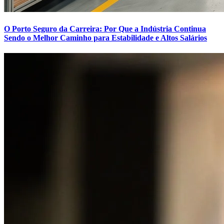
O Porto Seguro da Carreira: Por Que a Indústria Continua
Sendo o Melhor Caminho para Estabilidade e Altos Salários