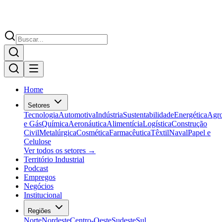
Home
Setores
Tecnologia
Automotiva
Indústria
Sustentabilidade
Energética
Agr
e Gás
Química
Aeronáutica
Alimentícia
Logística
Construção
Civil
Metalúrgica
Cosmética
Farmacêutica
Têxtil
Naval
Papel e
Celulose
Ver todos os setores →
Território Industrial
Podcast
Empregos
Negócios
Institucional
Regiões
Norte
Nordeste
Centro-Oeste
Sudeste
Sul