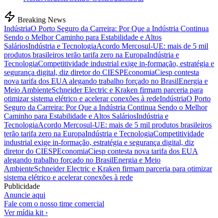
Breaking News
Indústria
O Porto Seguro da Carreira: Por Que a Indústria Continua
Sendo o Melhor Caminho para Estabilidade e Altos
Salários
Indústria e Tecnologia
Acordo Mercosul-UE: mais de 5 mil
produtos brasileiros terão tarifa zero na Europa
Indústria e
Tecnologia
Competitividade industrial exige in-formação, estratégia e
segurança digital, diz diretor do CIESP
Economia
Ciesp contesta
nova tarifa dos EUA alegando trabalho forçado no Brasil
Energia e
Meio Ambiente
Schneider Electric e Kraken firmam parceria para
otimizar sistema elétrico e acelerar conexões à rede
Indústria
O Porto
Seguro da Carreira: Por Que a Indústria Continua Sendo o Melhor
Caminho para Estabilidade e Altos Salários
Indústria e
Tecnologia
Acordo Mercosul-UE: mais de 5 mil produtos brasileiros
terão tarifa zero na Europa
Indústria e Tecnologia
Competitividade
industrial exige in-formação, estratégia e segurança digital, diz
diretor do CIESP
Economia
Ciesp contesta nova tarifa dos EUA
alegando trabalho forçado no Brasil
Energia e Meio
Ambiente
Schneider Electric e Kraken firmam parceria para otimizar
sistema elétrico e acelerar conexões à rede
Publicidade
Anuncie aqui
Fale com o nosso time comercial
Ver mídia kit ›