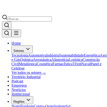
Home
Setores
Tecnologia
Automotiva
Indústria
Sustentabilidade
Energética
Agr
e Gás
Química
Aeronáutica
Alimentícia
Logística
Construção
Civil
Metalúrgica
Cosmética
Farmacêutica
Têxtil
Naval
Papel e
Celulose
Ver todos os setores →
Território Industrial
Podcast
Empregos
Negócios
Institucional
Regiões
Norte
Nordeste
Centro-Oeste
Sudeste
Sul