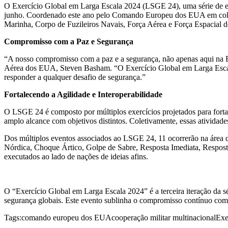
O Exercício Global em Larga Escala 2024 (LSGE 24), uma série de exe
junho. Coordenado este ano pelo Comando Europeu dos EUA em colab
Marinha, Corpo de Fuzileiros Navais, Força Aérea e Força Espacial
Compromisso com a Paz e Segurança
“A nosso compromisso com a paz e a segurança, não apenas aqui n
Aérea dos EUA, Steven Basham. “O Exercício Global em Larga Escal
responder a qualquer desafio de segurança.”
Fortalecendo a Agilidade e Interoperabilidade
O LSGE 24 é composto por múltiplos exercícios projetados para fortale
amplo alcance com objetivos distintos. Coletivamente, essas ativida
Dos múltiplos eventos associados ao LSGE 24, 11 ocorrerão na área 
Nórdica, Choque Ártico, Golpe de Sabre, Resposta Imediata, Respos
executados ao lado de nações de ideias afins.
O “Exercício Global em Larga Escala 2024” é a terceira iteração da sé
segurança globais. Este evento sublinha o compromisso contínuo com a
Tags:
comando europeu dos EUA
cooperação militar multinacional
Exe