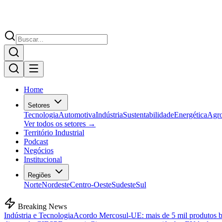
Home
Setores
Tecnologia
Automotiva
Indústria
Sustentabilidade
Energética
Agr
Ver todos os setores →
Território Industrial
Podcast
Negócios
Institucional
Regiões
Norte
Nordeste
Centro-Oeste
Sudeste
Sul
Breaking News
Indústria e Tecnologia
Acordo Mercosul-UE: mais de 5 mil produtos bra