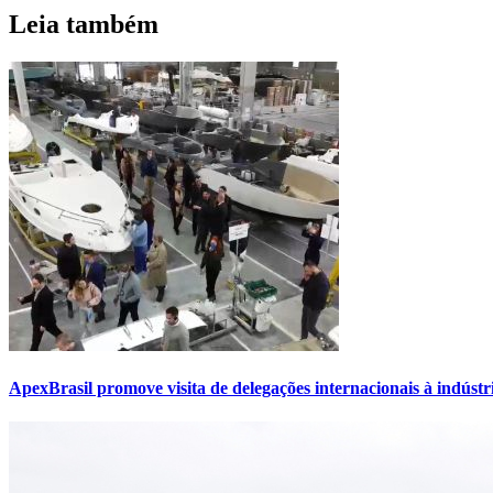
Leia também
ApexBrasil promove visita de delegações internacionais à indústr