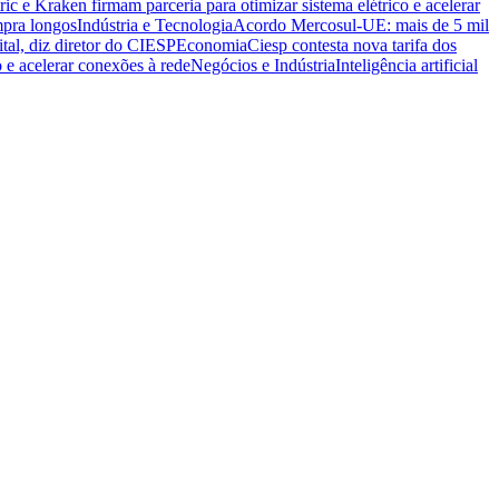
ric e Kraken firmam parceria para otimizar sistema elétrico e acelerar
mpra longos
Indústria e Tecnologia
Acordo Mercosul-UE: mais de 5 mil
ital, diz diretor do CIESP
Economia
Ciesp contesta nova tarifa dos
o e acelerar conexões à rede
Negócios e Indústria
Inteligência artificial