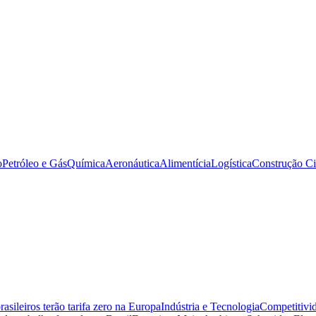
o
Petróleo e Gás
Química
Aeronáutica
Alimentícia
Logística
Construção Ci
sileiros terão tarifa zero na Europa
Indústria e Tecnologia
Competitivid