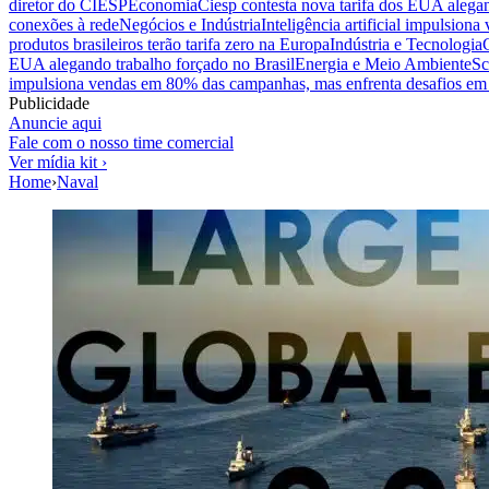
diretor do CIESP
Economia
Ciesp contesta nova tarifa dos EUA alegan
conexões à rede
Negócios e Indústria
Inteligência artificial impulsio
produtos brasileiros terão tarifa zero na Europa
Indústria e Tecnologia
EUA alegando trabalho forçado no Brasil
Energia e Meio Ambiente
Sc
impulsiona vendas em 80% das campanhas, mas enfrenta desafios em 
Publicidade
Anuncie aqui
Fale com o nosso time comercial
Ver mídia kit ›
Home
›
Naval