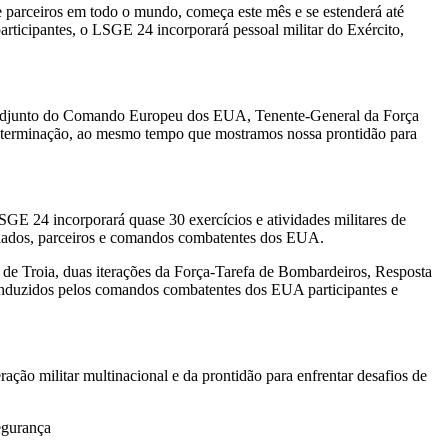
e parceiros em todo o mundo, começa este mês e se estenderá até
cipantes, o LSGE 24 incorporará pessoal militar do Exército,
 Adjunto do Comando Europeu dos EUA, Tenente-General da Força
terminação, ao mesmo tempo que mostramos nossa prontidão para
LSGE 24 incorporará quase 30 exercícios e atividades militares de
aliados, parceiros e comandos combatentes dos EUA.
de Troia, duas iterações da Força-Tarefa de Bombardeiros, Resposta
onduzidos pelos comandos combatentes dos EUA participantes e
ação militar multinacional e da prontidão para enfrentar desafios de
egurança