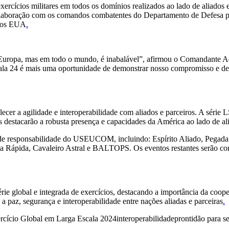
rcícios militares em todos os domínios realizados ao lado de aliados 
oração com os comandos combatentes do Departamento de Defesa parti
 dos EUA
.
a Europa, mas em todo o mundo, é inabalável”, afirmou o Comandante
a 24 é mais uma oportunidade de demonstrar nosso compromisso e de
cer a agilidade e interoperabilidade com aliados e parceiros. A série 
des destacarão a robusta presença e capacidades da América ao lado de 
de responsabilidade do USEUCOM, incluindo: Espírito Aliado, Pegada 
ta Rápida, Cavaleiro Astral e BALTOPS. Os eventos restantes serão c
rie global e integrada de exercícios, destacando a importância da cooper
 paz, segurança e interoperabilidade entre nações aliadas e parceiras
.
rcício Global em Larga Escala 2024
interoperabilidade
prontidão para s