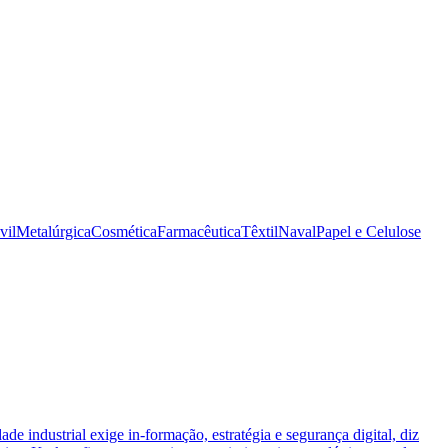
vil
Metalúrgica
Cosmética
Farmacêutica
Têxtil
Naval
Papel e Celulose
ade industrial exige in-formação, estratégia e segurança digital, diz