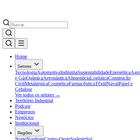
Home
Setores
Tecnologia
Automotiva
Indústria
Sustentabilidade
Energética
Agr
e Gás
Química
Aeronáutica
Alimentícia
Logística
Construção
Civil
Metalúrgica
Cosmética
Farmacêutica
Têxtil
Naval
Papel e
Celulose
Ver todos os setores →
Território Industrial
Podcast
Empregos
Negócios
Institucional
Regiões
Norte
Nordeste
Centro-Oeste
Sudeste
Sul