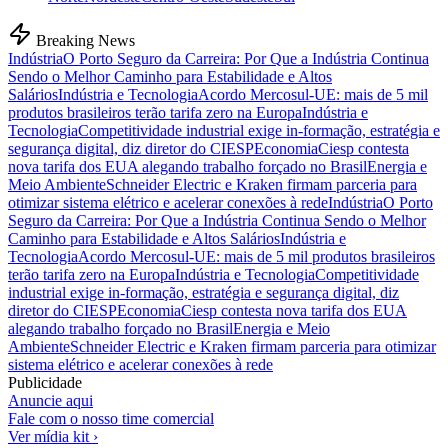
Breaking News
Indústria
O Porto Seguro da Carreira: Por Que a Indústria Continua
Sendo o Melhor Caminho para Estabilidade e Altos
Salários
Indústria e Tecnologia
Acordo Mercosul-UE: mais de 5 mil
produtos brasileiros terão tarifa zero na Europa
Indústria e
Tecnologia
Competitividade industrial exige in-formação, estratégia e
segurança digital, diz diretor do CIESP
Economia
Ciesp contesta
nova tarifa dos EUA alegando trabalho forçado no Brasil
Energia e
Meio Ambiente
Schneider Electric e Kraken firmam parceria para
otimizar sistema elétrico e acelerar conexões à rede
Indústria
O Porto
Seguro da Carreira: Por Que a Indústria Continua Sendo o Melhor
Caminho para Estabilidade e Altos Salários
Indústria e
Tecnologia
Acordo Mercosul-UE: mais de 5 mil produtos brasileiros
terão tarifa zero na Europa
Indústria e Tecnologia
Competitividade
industrial exige in-formação, estratégia e segurança digital, diz
diretor do CIESP
Economia
Ciesp contesta nova tarifa dos EUA
alegando trabalho forçado no Brasil
Energia e Meio
Ambiente
Schneider Electric e Kraken firmam parceria para otimizar
sistema elétrico e acelerar conexões à rede
Publicidade
Anuncie aqui
Fale com o nosso time comercial
Ver mídia kit ›