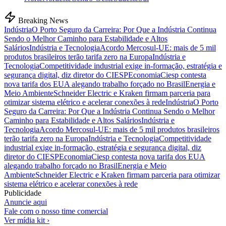
Breaking News
Indústria
O Porto Seguro da Carreira: Por Que a Indústria Continua
Sendo o Melhor Caminho para Estabilidade e Altos
Salários
Indústria e Tecnologia
Acordo Mercosul-UE: mais de 5 mil
produtos brasileiros terão tarifa zero na Europa
Indústria e
Tecnologia
Competitividade industrial exige in-formação, estratégia e
segurança digital, diz diretor do CIESP
Economia
Ciesp contesta
nova tarifa dos EUA alegando trabalho forçado no Brasil
Energia e
Meio Ambiente
Schneider Electric e Kraken firmam parceria para
otimizar sistema elétrico e acelerar conexões à rede
Indústria
O Porto
Seguro da Carreira: Por Que a Indústria Continua Sendo o Melhor
Caminho para Estabilidade e Altos Salários
Indústria e
Tecnologia
Acordo Mercosul-UE: mais de 5 mil produtos brasileiros
terão tarifa zero na Europa
Indústria e Tecnologia
Competitividade
industrial exige in-formação, estratégia e segurança digital, diz
diretor do CIESP
Economia
Ciesp contesta nova tarifa dos EUA
alegando trabalho forçado no Brasil
Energia e Meio
Ambiente
Schneider Electric e Kraken firmam parceria para otimizar
sistema elétrico e acelerar conexões à rede
Publicidade
Anuncie aqui
Fale com o nosso time comercial
Ver mídia kit ›