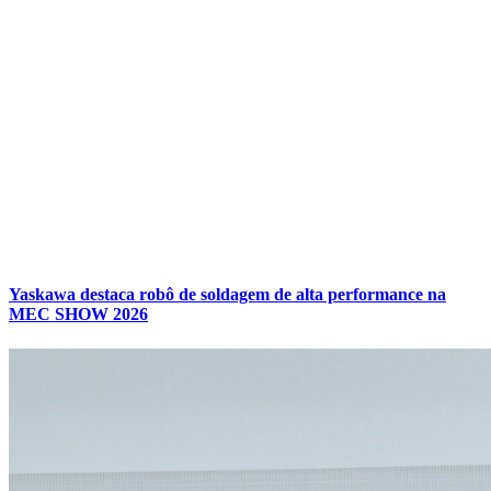
Yaskawa destaca robô de soldagem de alta performance na
MEC SHOW 2026