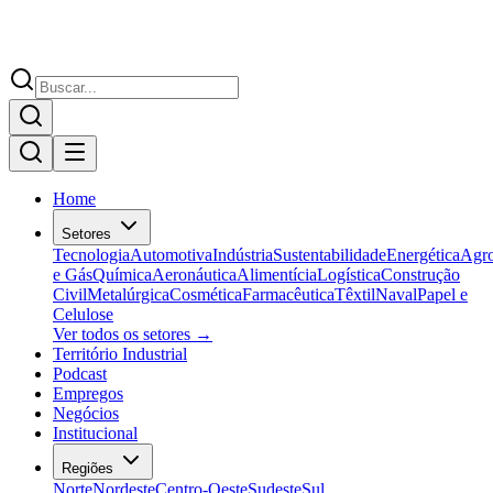
Home
Setores
Tecnologia
Automotiva
Indústria
Sustentabilidade
Energética
Agr
e Gás
Química
Aeronáutica
Alimentícia
Logística
Construção
Civil
Metalúrgica
Cosmética
Farmacêutica
Têxtil
Naval
Papel e
Celulose
Ver todos os setores →
Território Industrial
Podcast
Empregos
Negócios
Institucional
Regiões
Norte
Nordeste
Centro-Oeste
Sudeste
Sul