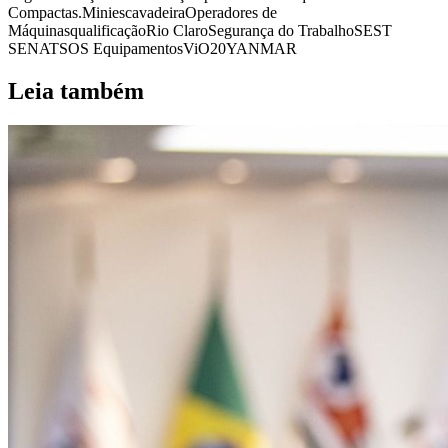
Compactas.
Miniescavadeira
Operadores de
Máquinas
qualificação
Rio Claro
Segurança do Trabalho
SEST
SENAT
SOS Equipamentos
ViO20
YANMAR
Leia também