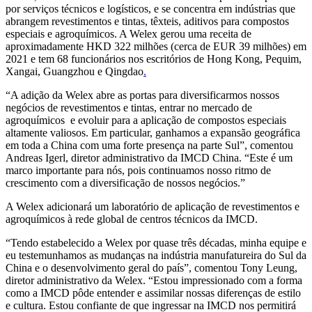
por serviços técnicos e logísticos, e se concentra em indústrias que
abrangem revestimentos e tintas, têxteis, aditivos para compostos
especiais e agroquímicos. A Welex gerou uma receita de
aproximadamente HKD 322 milhões (cerca de EUR 39 milhões) em
2021 e tem 68 funcionários nos escritórios de Hong Kong, Pequim,
Xangai, Guangzhou e Qingdao
.
“A adição da Welex abre as portas para diversificarmos nossos
negócios de revestimentos e tintas, entrar no mercado de
agroquímicos e evoluir para a aplicação de compostos especiais
altamente valiosos. Em particular, ganhamos a expansão geográfica
em toda a China com uma forte presença na parte Sul”, comentou
Andreas Igerl, diretor administrativo da IMCD China. “Este é um
marco importante para nós, pois continuamos nosso ritmo de
crescimento com a diversificação de nossos negócios.”
A Welex adicionará um laboratório de aplicação de revestimentos e
agroquímicos à rede global de centros técnicos da IMCD.
“Tendo estabelecido a Welex por quase três décadas, minha equipe e
eu testemunhamos as mudanças na indústria manufatureira do Sul da
China e o desenvolvimento geral do país”, comentou Tony Leung,
diretor administrativo da Welex. “Estou impressionado com a forma
como a IMCD pôde entender e assimilar nossas diferenças de estilo
e cultura. Estou confiante de que ingressar na IMCD nos permitirá