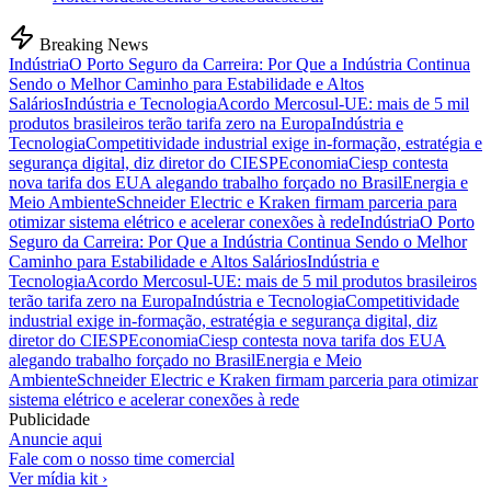
Breaking News
Indústria
O Porto Seguro da Carreira: Por Que a Indústria Continua
Sendo o Melhor Caminho para Estabilidade e Altos
Salários
Indústria e Tecnologia
Acordo Mercosul-UE: mais de 5 mil
produtos brasileiros terão tarifa zero na Europa
Indústria e
Tecnologia
Competitividade industrial exige in-formação, estratégia e
segurança digital, diz diretor do CIESP
Economia
Ciesp contesta
nova tarifa dos EUA alegando trabalho forçado no Brasil
Energia e
Meio Ambiente
Schneider Electric e Kraken firmam parceria para
otimizar sistema elétrico e acelerar conexões à rede
Indústria
O Porto
Seguro da Carreira: Por Que a Indústria Continua Sendo o Melhor
Caminho para Estabilidade e Altos Salários
Indústria e
Tecnologia
Acordo Mercosul-UE: mais de 5 mil produtos brasileiros
terão tarifa zero na Europa
Indústria e Tecnologia
Competitividade
industrial exige in-formação, estratégia e segurança digital, diz
diretor do CIESP
Economia
Ciesp contesta nova tarifa dos EUA
alegando trabalho forçado no Brasil
Energia e Meio
Ambiente
Schneider Electric e Kraken firmam parceria para otimizar
sistema elétrico e acelerar conexões à rede
Publicidade
Anuncie aqui
Fale com o nosso time comercial
Ver mídia kit ›