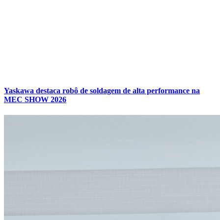
Yaskawa destaca robô de soldagem de alta performance na
MEC SHOW 2026