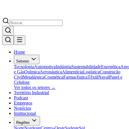
Home
Setores
Tecnologia
Automotiva
Indústria
Sustentabilidade
Energética
Agr
e Gás
Química
Aeronáutica
Alimentícia
Logística
Construção
Civil
Metalúrgica
Cosmética
Farmacêutica
Têxtil
Naval
Papel e
Celulose
Ver todos os setores →
Território Industrial
Podcast
Empregos
Negócios
Institucional
Regiões
Norte
Nordeste
Centro-Oeste
Sudeste
Sul