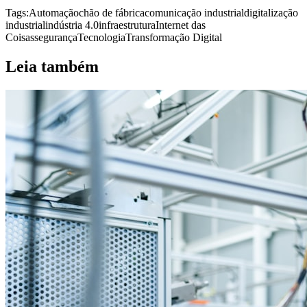
Tags:
Automação
chão de fábrica
comunicação industrial
digitalização
industrial
indústria 4.0
infraestrutura
Internet das
Coisas
segurança
Tecnologia
Transformação Digital
Leia também