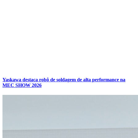
Yaskawa destaca robô de soldagem de alta performance na
MEC SHOW 2026