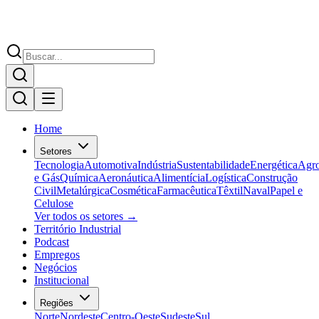
Home
Setores
Tecnologia
Automotiva
Indústria
Sustentabilidade
Energética
Agr
e Gás
Química
Aeronáutica
Alimentícia
Logística
Construção
Civil
Metalúrgica
Cosmética
Farmacêutica
Têxtil
Naval
Papel e
Celulose
Ver todos os setores →
Território Industrial
Podcast
Empregos
Negócios
Institucional
Regiões
Norte
Nordeste
Centro-Oeste
Sudeste
Sul