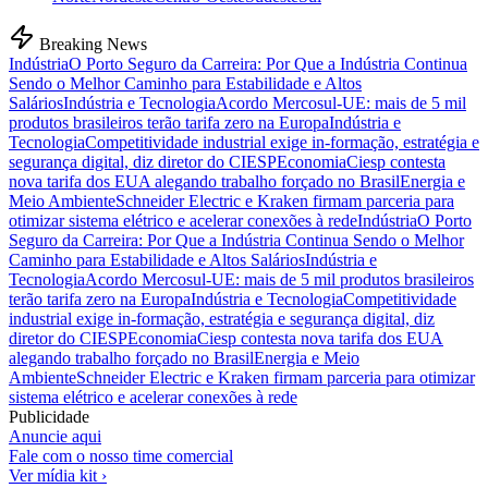
Breaking News
Indústria
O Porto Seguro da Carreira: Por Que a Indústria Continua
Sendo o Melhor Caminho para Estabilidade e Altos
Salários
Indústria e Tecnologia
Acordo Mercosul-UE: mais de 5 mil
produtos brasileiros terão tarifa zero na Europa
Indústria e
Tecnologia
Competitividade industrial exige in-formação, estratégia e
segurança digital, diz diretor do CIESP
Economia
Ciesp contesta
nova tarifa dos EUA alegando trabalho forçado no Brasil
Energia e
Meio Ambiente
Schneider Electric e Kraken firmam parceria para
otimizar sistema elétrico e acelerar conexões à rede
Indústria
O Porto
Seguro da Carreira: Por Que a Indústria Continua Sendo o Melhor
Caminho para Estabilidade e Altos Salários
Indústria e
Tecnologia
Acordo Mercosul-UE: mais de 5 mil produtos brasileiros
terão tarifa zero na Europa
Indústria e Tecnologia
Competitividade
industrial exige in-formação, estratégia e segurança digital, diz
diretor do CIESP
Economia
Ciesp contesta nova tarifa dos EUA
alegando trabalho forçado no Brasil
Energia e Meio
Ambiente
Schneider Electric e Kraken firmam parceria para otimizar
sistema elétrico e acelerar conexões à rede
Publicidade
Anuncie aqui
Fale com o nosso time comercial
Ver mídia kit ›