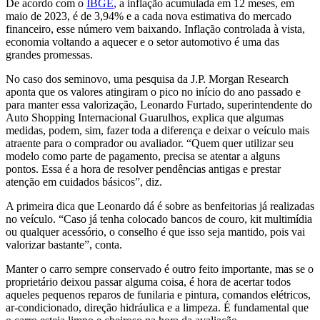
De acordo com o
IBGE
, a inflação acumulada em 12 meses, em
maio de 2023, é de 3,94% e a cada nova estimativa do mercado
financeiro, esse número vem baixando. Inflação controlada à vista,
economia voltando a aquecer e o setor automotivo é uma das
grandes promessas.
No caso dos seminovo, uma pesquisa da J.P. Morgan Research
aponta que os valores atingiram o pico no início do ano passado e
para manter essa valorização, Leonardo Furtado, superintendente do
Auto Shopping Internacional Guarulhos, explica que algumas
medidas, podem, sim, fazer toda a diferença e deixar o veículo mais
atraente para o comprador ou avaliador. “Quem quer utilizar seu
modelo como parte de pagamento, precisa se atentar a alguns
pontos. Essa é a hora de resolver pendências antigas e prestar
atenção em cuidados básicos”, diz.
A primeira dica que Leonardo dá é sobre as benfeitorias já realizadas
no veículo. “Caso já tenha colocado bancos de couro, kit multimídia
ou qualquer acessório, o conselho é que isso seja mantido, pois vai
valorizar bastante”, conta.
Manter o carro sempre conservado é outro feito importante, mas se o
proprietário deixou passar alguma coisa, é hora de acertar todos
aqueles pequenos reparos de funilaria e pintura, comandos elétricos,
ar-condicionado, direção hidráulica e a limpeza. É fundamental que