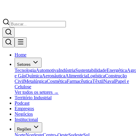
Home
Setores
Tecnologia
Automotiva
Indústria
Sustentabilidade
Energética
Agr
e Gás
Química
Aeronáutica
Alimentícia
Logística
Construção
Civil
Metalúrgica
Cosmética
Farmacêutica
Têxtil
Naval
Papel e
Celulose
Ver todos os setores →
Território Industrial
Podcast
Empregos
Negócios
Institucional
Regiões
Norte
Nordeste
Centro-Oeste
Sudeste
Sul