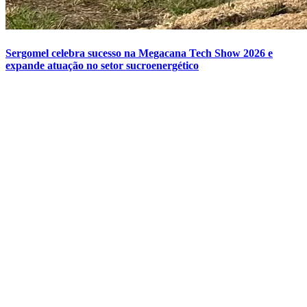
Sergomel celebra sucesso na Megacana Tech Show 2026 e
expande atuação no setor sucroenergético