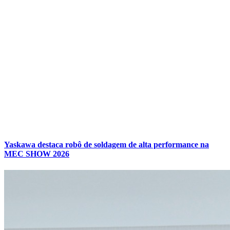
Yaskawa destaca robô de soldagem de alta performance na
MEC SHOW 2026