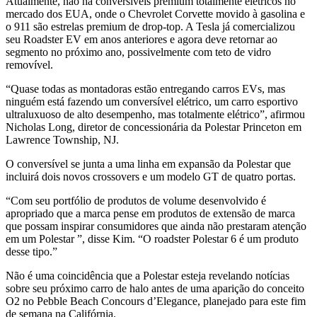
Atualmente, não há conversíveis premium totalmente elétricos no
mercado dos EUA, onde o Chevrolet Corvette movido à gasolina e
o 911 são estrelas premium de drop-top. A Tesla já comercializou
seu Roadster EV em anos anteriores e agora deve retornar ao
segmento no próximo ano, possivelmente com teto de vidro
removível.
“Quase todas as montadoras estão entregando carros EVs, mas
ninguém está fazendo um conversível elétrico, um carro esportivo
ultraluxuoso de alto desempenho, mas totalmente elétrico”, afirmou
Nicholas Long, diretor de concessionária da Polestar Princeton em
Lawrence Township, NJ.
O conversível se junta a uma linha em expansão da Polestar que
incluirá dois novos crossovers e um modelo GT de quatro portas.
“Com seu portfólio de produtos de volume desenvolvido é
apropriado que a marca pense em produtos de extensão de marca
que possam inspirar consumidores que ainda não prestaram atenção
em um Polestar ”, disse Kim. “O roadster Polestar 6 é um produto
desse tipo.”
Não é uma coincidência que a Polestar esteja revelando notícias
sobre seu próximo carro de halo antes de uma aparição do conceito
O2 no Pebble Beach Concours d’Elegance, planejado para este fim
de semana na Califórnia.