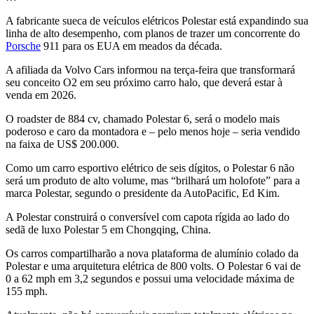
A fabricante sueca de veículos elétricos Polestar está expandindo sua
linha de alto desempenho, com planos de trazer um concorrente do
Porsche
911 para os EUA em meados da década.
A afiliada da Volvo Cars informou na terça-feira que transformará
seu conceito O2 em seu próximo carro halo, que deverá estar à
venda em 2026.
O roadster de 884 cv, chamado Polestar 6, será o modelo mais
poderoso e caro da montadora e – pelo menos hoje – seria vendido
na faixa de US$ 200.000.
Como um carro esportivo elétrico de seis dígitos, o Polestar 6 não
será um produto de alto volume, mas “brilhará um holofote” para a
marca Polestar, segundo o presidente da AutoPacific, Ed Kim.
A Polestar construirá o conversível com capota rígida ao lado do
sedã de luxo Polestar 5 em Chongqing, China.
Os carros compartilharão a nova plataforma de alumínio colado da
Polestar e uma arquitetura elétrica de 800 volts. O Polestar 6 vai de
0 a 62 mph em 3,2 segundos e possui uma velocidade máxima de
155 mph.