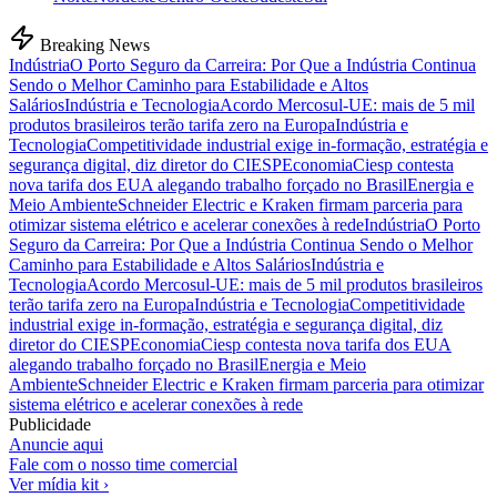
Breaking News
Indústria
O Porto Seguro da Carreira: Por Que a Indústria Continua
Sendo o Melhor Caminho para Estabilidade e Altos
Salários
Indústria e Tecnologia
Acordo Mercosul-UE: mais de 5 mil
produtos brasileiros terão tarifa zero na Europa
Indústria e
Tecnologia
Competitividade industrial exige in-formação, estratégia e
segurança digital, diz diretor do CIESP
Economia
Ciesp contesta
nova tarifa dos EUA alegando trabalho forçado no Brasil
Energia e
Meio Ambiente
Schneider Electric e Kraken firmam parceria para
otimizar sistema elétrico e acelerar conexões à rede
Indústria
O Porto
Seguro da Carreira: Por Que a Indústria Continua Sendo o Melhor
Caminho para Estabilidade e Altos Salários
Indústria e
Tecnologia
Acordo Mercosul-UE: mais de 5 mil produtos brasileiros
terão tarifa zero na Europa
Indústria e Tecnologia
Competitividade
industrial exige in-formação, estratégia e segurança digital, diz
diretor do CIESP
Economia
Ciesp contesta nova tarifa dos EUA
alegando trabalho forçado no Brasil
Energia e Meio
Ambiente
Schneider Electric e Kraken firmam parceria para otimizar
sistema elétrico e acelerar conexões à rede
Publicidade
Anuncie aqui
Fale com o nosso time comercial
Ver mídia kit ›