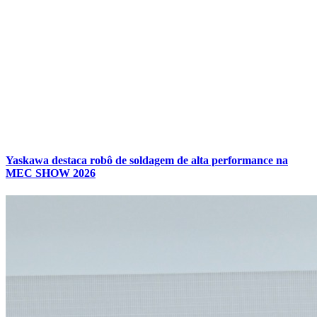
Yaskawa destaca robô de soldagem de alta performance na
MEC SHOW 2026