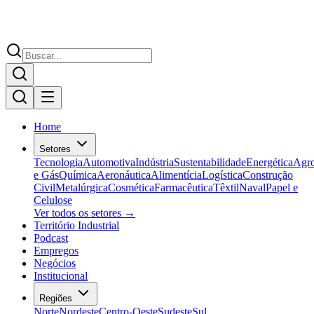
Home
Setores
Tecnologia
Automotiva
Indústria
Sustentabilidade
Energética
Agr
e Gás
Química
Aeronáutica
Alimentícia
Logística
Construção
Civil
Metalúrgica
Cosmética
Farmacêutica
Têxtil
Naval
Papel e
Celulose
Ver todos os setores →
Território Industrial
Podcast
Empregos
Negócios
Institucional
Regiões
Norte
Nordeste
Centro-Oeste
Sudeste
Sul