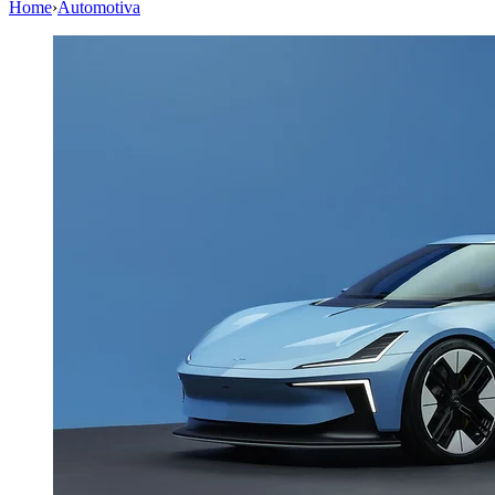
Home
›
Automotiva