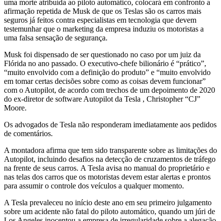
uma morte atribuída ao piloto automático, colocará em confronto a
afirmação repetida de Musk de que os Teslas são os carros mais
seguros já feitos contra especialistas em tecnologia que devem
testemunhar que o marketing da empresa induziu os motoristas a
uma falsa sensação de segurança.
Musk foi dispensado de ser questionado no caso por um juiz da
Flórida no ano passado. O executivo-chefe bilionário é “prático”,
“muito envolvido com a definição do produto” e “muito envolvido
em tomar certas decisões sobre como as coisas devem funcionar”
com o Autopilot, de acordo com trechos de um depoimento de 2020
do ex-diretor de software Autopilot da Tesla , Christopher “CJ”
Moore.
Os advogados de Tesla não responderam imediatamente aos pedidos
de comentários.
A montadora afirma que tem sido transparente sobre as limitações do
Autopilot, incluindo desafios na detecção de cruzamentos de tráfego
na frente de seus carros. A Tesla avisa no manual do proprietário e
nas telas dos carros que os motoristas devem estar alertas e prontos
para assumir o controle dos veículos a qualquer momento.
A Tesla prevaleceu no início deste ano em seu primeiro julgamento
sobre um acidente não fatal do piloto automático, quando um júri de
Los Angeles inocentou a empresa de irregularidade sobre a alegação