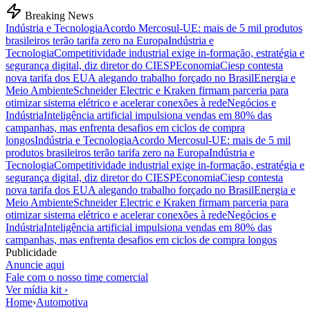
Breaking News
Indústria e Tecnologia
Acordo Mercosul-UE: mais de 5 mil produtos
brasileiros terão tarifa zero na Europa
Indústria e
Tecnologia
Competitividade industrial exige in-formação, estratégia e
segurança digital, diz diretor do CIESP
Economia
Ciesp contesta
nova tarifa dos EUA alegando trabalho forçado no Brasil
Energia e
Meio Ambiente
Schneider Electric e Kraken firmam parceria para
otimizar sistema elétrico e acelerar conexões à rede
Negócios e
Indústria
Inteligência artificial impulsiona vendas em 80% das
campanhas, mas enfrenta desafios em ciclos de compra
longos
Indústria e Tecnologia
Acordo Mercosul-UE: mais de 5 mil
produtos brasileiros terão tarifa zero na Europa
Indústria e
Tecnologia
Competitividade industrial exige in-formação, estratégia e
segurança digital, diz diretor do CIESP
Economia
Ciesp contesta
nova tarifa dos EUA alegando trabalho forçado no Brasil
Energia e
Meio Ambiente
Schneider Electric e Kraken firmam parceria para
otimizar sistema elétrico e acelerar conexões à rede
Negócios e
Indústria
Inteligência artificial impulsiona vendas em 80% das
campanhas, mas enfrenta desafios em ciclos de compra longos
Publicidade
Anuncie aqui
Fale com o nosso time comercial
Ver mídia kit ›
Home
›
Automotiva