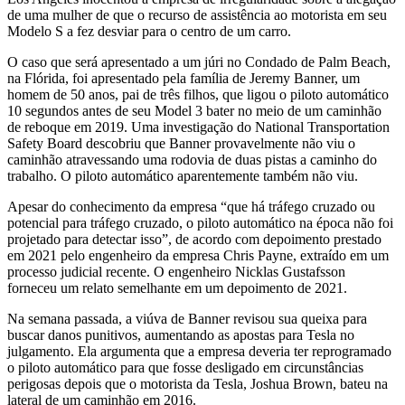
de uma mulher de que o recurso de assistência ao motorista em seu
Modelo S a fez desviar para o centro de um carro.
O caso que será apresentado a um júri no Condado de Palm Beach,
na Flórida, foi apresentado pela família de Jeremy Banner, um
homem de 50 anos, pai de três filhos, que ligou o piloto automático
10 segundos antes de seu Model 3 bater no meio de um caminhão
de reboque em 2019. Uma investigação do National Transportation
Safety Board descobriu que Banner provavelmente não viu o
caminhão atravessando uma rodovia de duas pistas a caminho do
trabalho. O piloto automático aparentemente também não viu.
Apesar do conhecimento da empresa “que há tráfego cruzado ou
potencial para tráfego cruzado, o piloto automático na época não foi
projetado para detectar isso”, de acordo com depoimento prestado
em 2021 pelo engenheiro da empresa Chris Payne, extraído em um
processo judicial recente. O engenheiro Nicklas Gustafsson
forneceu um relato semelhante em um depoimento de 2021.
Na semana passada, a viúva de Banner revisou sua queixa para
buscar danos punitivos, aumentando as apostas para Tesla no
julgamento. Ela argumenta que a empresa deveria ter reprogramado
o piloto automático para que fosse desligado em circunstâncias
perigosas depois que o motorista da Tesla, Joshua Brown, bateu na
lateral de um caminhão em 2016.