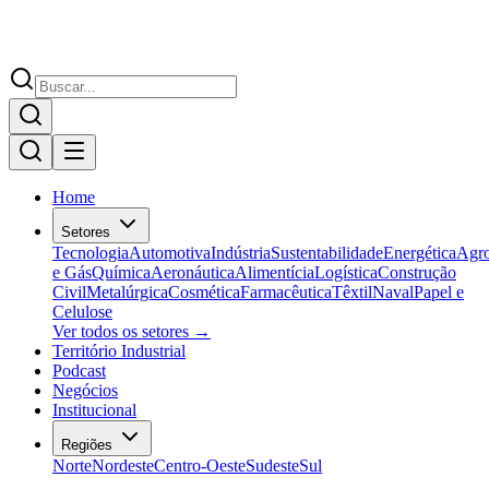
Home
Setores
Tecnologia
Automotiva
Indústria
Sustentabilidade
Energética
Agr
e Gás
Química
Aeronáutica
Alimentícia
Logística
Construção
Civil
Metalúrgica
Cosmética
Farmacêutica
Têxtil
Naval
Papel e
Celulose
Ver todos os setores →
Território Industrial
Podcast
Negócios
Institucional
Regiões
Norte
Nordeste
Centro-Oeste
Sudeste
Sul