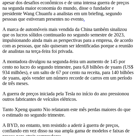
apesar dos desafios econômicos e de uma intensa guerra de preços
na segunda maior economia do mundo, disse o fundador e
presidente Wang Chuanfu a analistas em um briefing, segundo
pessoas que estiveram presentes no evento
.
A marca de automóveis mais vendida da China também sinalizou
que os lucros sólidos continuarão no segundo semestre de 2023,
impulsionando ainda mais as perspectivas para a empresa, de acordo
com as pessoas, que não quiseram ser identificadas porque a reunião
de analistas na terça-feira foi privada.
A montadora divulgou na segunda-feira um aumento de 145 por
cento
no lucro do segundo trimestre,
para 6,8 bilhões de yuans (US$
934 milhões), e um salto de 67 por cento na receita, para 140 bilhões
de yuans, após vender um número recorde de carros em um período
de três meses.
A guerra de preços
iniciada pela Tesla
no início do ano pressionou
outros fabricantes de veículos elétricos.
Tanto Xpeng quanto Nio relataram este mês perdas maiores do que
o estimado no segundo trimestre.
A BYD, no entanto, tem resistido a aderir à guerra de preços,
confiando em vez disso na sua ampla gama de modelos e faixas de