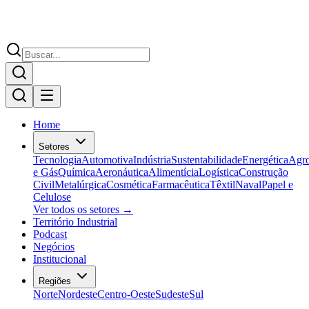
Home
Setores
Tecnologia
Automotiva
Indústria
Sustentabilidade
Energética
Agr
e Gás
Química
Aeronáutica
Alimentícia
Logística
Construção
Civil
Metalúrgica
Cosmética
Farmacêutica
Têxtil
Naval
Papel e
Celulose
Ver todos os setores →
Território Industrial
Podcast
Negócios
Institucional
Regiões
Norte
Nordeste
Centro-Oeste
Sudeste
Sul