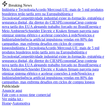
Breaking News
Indústria e Tecnologia
Acordo Mercosul-UE: mais de 5 mil produtos
brasileiros terão tarifa zero na Europa
Indústria e
Tecnologia
Competitividade industrial exige in-formação, estratégia e
segurança digital, diz diretor do CIESP
Economia
Ciesp contesta
nova tarifa dos EUA alegando trabalho forçado no Brasil
Energia e
Meio Ambiente
Schneider Electric e Kraken firmam parceria para
otimizar sistema elétrico e acelerar conexões à rede
Negócios e
Indústria
Inteligência artificial impulsiona vendas em 80% das
campanhas, mas enfrenta desafios em ciclos de compra
longos
Indústria e Tecnologia
Acordo Mercosul-UE: mais de 5 mil
produtos brasileiros terão tarifa zero na Europa
Indústria e
Tecnologia
Competitividade industrial exige in-formação, estratégia e
segurança digital, diz diretor do CIESP
Economia
Ciesp contesta
nova tarifa dos EUA alegando trabalho forçado no Brasil
Energia e
Meio Ambiente
Schneider Electric e Kraken firmam parceria para
otimizar sistema elétrico e acelerar conexões à rede
Negócios e
Indústria
Inteligência artificial impulsiona vendas em 80% das
campanhas, mas enfrenta desafios em ciclos de compra longos
Publicidade
Anuncie aqui
Fale com o nosso time comercial
Ver mídia kit ›
Home
›
Automotiva