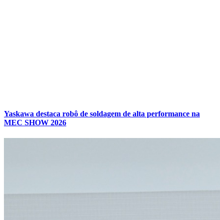
Yaskawa destaca robô de soldagem de alta performance na
MEC SHOW 2026