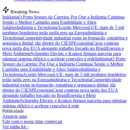
Breaking News
Indústria
O Porto Seguro da Carreira: Por Que a Indústria Continua
Sendo o Melhor Caminho para Estabilidade e Altos
Salários
Indústria e Tecnologia
Acordo Mercosul-UE: mais de 5 mil
produtos brasileiros terão tarifa zero na Europa
Indústria e
Tecnologia
Competitividade industrial exige in-formação, estratégia e
segurança digital, diz diretor do CIESP
Economia
Ciesp contesta
nova tarifa dos EUA alegando trabalho forçado no Brasil
Energia e
Meio Ambiente
Schneider Electric e Kraken firmam parceria para
otimizar sistema elétrico e acelerar conexões à rede
Indústria
O Porto
Seguro da Carreira: Por Que a Indústria Continua Sendo o Melhor
Caminho para Estabilidade e Altos Salários
Indústria e
Tecnologia
Acordo Mercosul-UE: mais de 5 mil produtos brasileiros
terão tarifa zero na Europa
Indústria e Tecnologia
Competitividade
industrial exige in-formação, estratégia e segurança digital, diz
diretor do CIESP
Economia
Ciesp contesta nova tarifa dos EUA
alegando trabalho forçado no Brasil
Energia e Meio
Ambiente
Schneider Electric e Kraken firmam parceria para otimizar
sistema elétrico e acelerar conexões à rede
Publicidade
Anuncie aqui
Fale com o nosso time comercial
Ver mídia kit ›