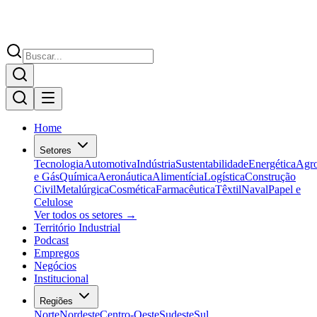
Home
Setores
Tecnologia
Automotiva
Indústria
Sustentabilidade
Energética
Agr
e Gás
Química
Aeronáutica
Alimentícia
Logística
Construção
Civil
Metalúrgica
Cosmética
Farmacêutica
Têxtil
Naval
Papel e
Celulose
Ver todos os setores →
Território Industrial
Podcast
Empregos
Negócios
Institucional
Regiões
Norte
Nordeste
Centro-Oeste
Sudeste
Sul