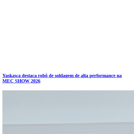
Yaskawa destaca robô de soldagem de alta performance na
MEC SHOW 2026