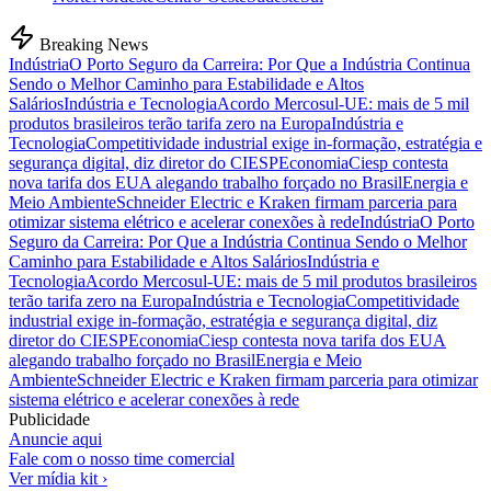
Breaking News
Indústria
O Porto Seguro da Carreira: Por Que a Indústria Continua
Sendo o Melhor Caminho para Estabilidade e Altos
Salários
Indústria e Tecnologia
Acordo Mercosul-UE: mais de 5 mil
produtos brasileiros terão tarifa zero na Europa
Indústria e
Tecnologia
Competitividade industrial exige in-formação, estratégia e
segurança digital, diz diretor do CIESP
Economia
Ciesp contesta
nova tarifa dos EUA alegando trabalho forçado no Brasil
Energia e
Meio Ambiente
Schneider Electric e Kraken firmam parceria para
otimizar sistema elétrico e acelerar conexões à rede
Indústria
O Porto
Seguro da Carreira: Por Que a Indústria Continua Sendo o Melhor
Caminho para Estabilidade e Altos Salários
Indústria e
Tecnologia
Acordo Mercosul-UE: mais de 5 mil produtos brasileiros
terão tarifa zero na Europa
Indústria e Tecnologia
Competitividade
industrial exige in-formação, estratégia e segurança digital, diz
diretor do CIESP
Economia
Ciesp contesta nova tarifa dos EUA
alegando trabalho forçado no Brasil
Energia e Meio
Ambiente
Schneider Electric e Kraken firmam parceria para otimizar
sistema elétrico e acelerar conexões à rede
Publicidade
Anuncie aqui
Fale com o nosso time comercial
Ver mídia kit ›