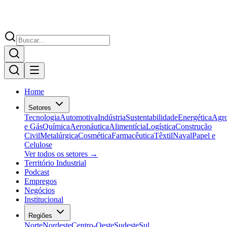
Home
Setores
Tecnologia
Automotiva
Indústria
Sustentabilidade
Energética
Agr
e Gás
Química
Aeronáutica
Alimentícia
Logística
Construção
Civil
Metalúrgica
Cosmética
Farmacêutica
Têxtil
Naval
Papel e
Celulose
Ver todos os setores →
Território Industrial
Podcast
Empregos
Negócios
Institucional
Regiões
Norte
Nordeste
Centro-Oeste
Sudeste
Sul