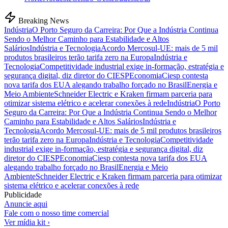
Breaking News
Indústria
O Porto Seguro da Carreira: Por Que a Indústria Continua
Sendo o Melhor Caminho para Estabilidade e Altos
Salários
Indústria e Tecnologia
Acordo Mercosul-UE: mais de 5 mil
produtos brasileiros terão tarifa zero na Europa
Indústria e
Tecnologia
Competitividade industrial exige in-formação, estratégia e
segurança digital, diz diretor do CIESP
Economia
Ciesp contesta
nova tarifa dos EUA alegando trabalho forçado no Brasil
Energia e
Meio Ambiente
Schneider Electric e Kraken firmam parceria para
otimizar sistema elétrico e acelerar conexões à rede
Indústria
O Porto
Seguro da Carreira: Por Que a Indústria Continua Sendo o Melhor
Caminho para Estabilidade e Altos Salários
Indústria e
Tecnologia
Acordo Mercosul-UE: mais de 5 mil produtos brasileiros
terão tarifa zero na Europa
Indústria e Tecnologia
Competitividade
industrial exige in-formação, estratégia e segurança digital, diz
diretor do CIESP
Economia
Ciesp contesta nova tarifa dos EUA
alegando trabalho forçado no Brasil
Energia e Meio
Ambiente
Schneider Electric e Kraken firmam parceria para otimizar
sistema elétrico e acelerar conexões à rede
Publicidade
Anuncie aqui
Fale com o nosso time comercial
Ver mídia kit ›