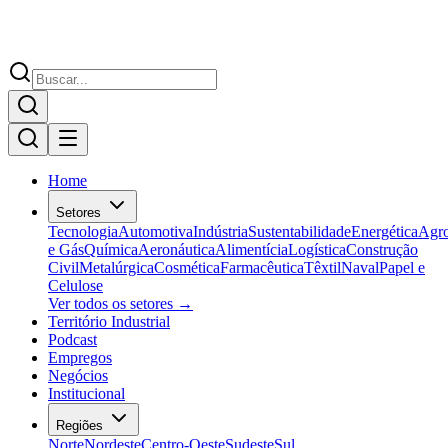
Home
Setores
Tecnologia
Automotiva
Indústria
Sustentabilidade
Energética
Agr
e Gás
Química
Aeronáutica
Alimentícia
Logística
Construção
Civil
Metalúrgica
Cosmética
Farmacêutica
Têxtil
Naval
Papel e
Celulose
Ver todos os setores →
Território Industrial
Podcast
Empregos
Negócios
Institucional
Regiões
Norte
Nordeste
Centro-Oeste
Sudeste
Sul