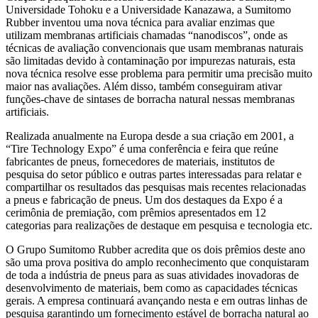
Universidade Tohoku e a Universidade Kanazawa, a Sumitomo
Rubber inventou uma nova técnica para avaliar enzimas que
utilizam membranas artificiais chamadas “nanodiscos”, onde as
técnicas de avaliação convencionais que usam membranas naturais
são limitadas devido à contaminação por impurezas naturais, esta
nova técnica resolve esse problema para permitir uma precisão muito
maior nas avaliações. Além disso, também conseguiram ativar
funções-chave de sintases de borracha natural nessas membranas
artificiais.
Realizada anualmente na Europa desde a sua criação em 2001, a
“Tire Technology Expo” é uma conferência e feira que reúne
fabricantes de pneus, fornecedores de materiais, institutos de
pesquisa do setor público e outras partes interessadas para relatar e
compartilhar os resultados das pesquisas mais recentes relacionadas
a pneus e fabricação de pneus. Um dos destaques da Expo é a
cerimônia de premiação, com prêmios apresentados em 12
categorias para realizações de destaque em pesquisa e tecnologia etc.
O Grupo Sumitomo Rubber acredita que os dois prêmios deste ano
são uma prova positiva do amplo reconhecimento que conquistaram
de toda a indústria de pneus para as suas atividades inovadoras de
desenvolvimento de materiais, bem como as capacidades técnicas
gerais. A empresa continuará avançando nesta e em outras linhas de
pesquisa garantindo um fornecimento estável de borracha natural ao